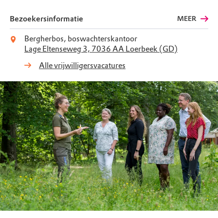
Bezoekersinformatie
MEER
Bergherbos, boswachterskantoor
Lage Eltenseweg 3, 7036 AA Loerbeek (GD)
Alle vrijwilligersvacatures