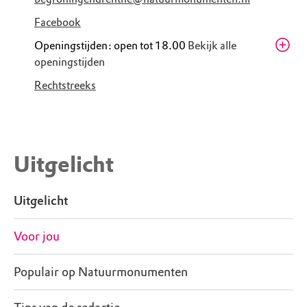
Facebook
Openingstijden: open tot 18.00
Bekijk alle
openingstijden
Zaterdag
09.00 - 18.00
Rechtstreeks
Zondag
09.00 - 18.00
Maandag
09.00 - 18.00
Dinsdag
09.00 - 18.00
Uitgelicht
Woensdag
09.00 - 18.00
Donderdag
09.00 - 18.00
Uitgelicht
Vrijdag
09.00 - 18.00
Voor jou
Populair op Natuurmonumenten