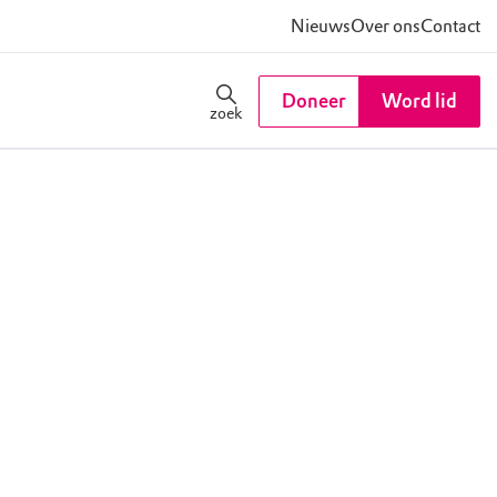
Nieuws
Over ons
Contact
Doneer
Word lid
zoek