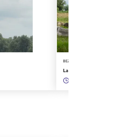
BEZOEKERSCENTRUM DE WIEDEN
Laarzenpad bij Bezoekerscentr
47 minuten
2,34km