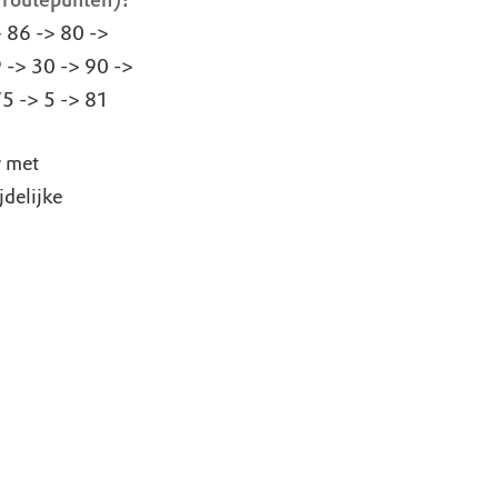
 routepunten):
> 86 -> 80 ->
 -> 30 -> 90 ->
75 -> 5 -> 81
g met
jdelijke
tewater