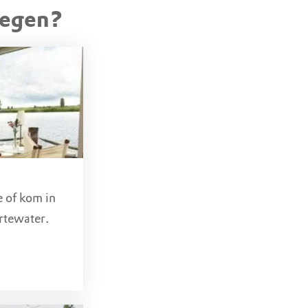
tegen?
ster
(OV)
e of kom in
rtewater.