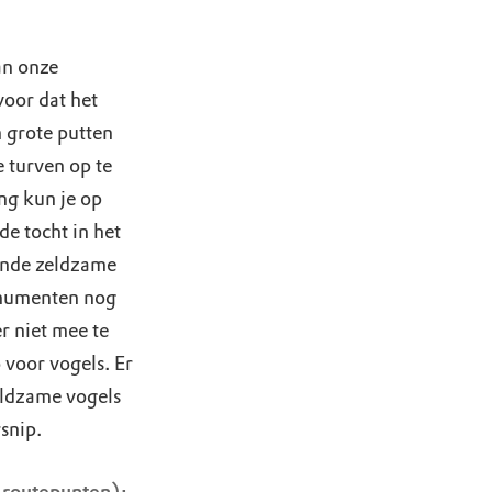
n onze
oor dat het
 grote putten
 turven op te
ng kun je op
e tocht in het
ende zeldzame
onumenten nog
er niet mee te
voor vogels. Er
eldzame vogels
snip.