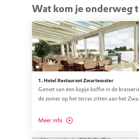
STARTPUNT
Wat kom je onderweg 
Kloosterweg, Sint Janskloo
Kloosterweg 14, 8326 CD Sint Jansklooster 
1. Hotel Restaurant Zwartewater
Geniet van een kopje koffie in de brasseri
de zomer op het terras zitten aan het Zwa
Meer info