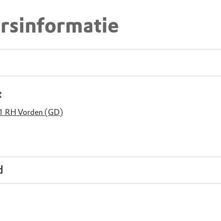
rsinformatie
t
1 RH Vorden (GD)
d
r rolstoel