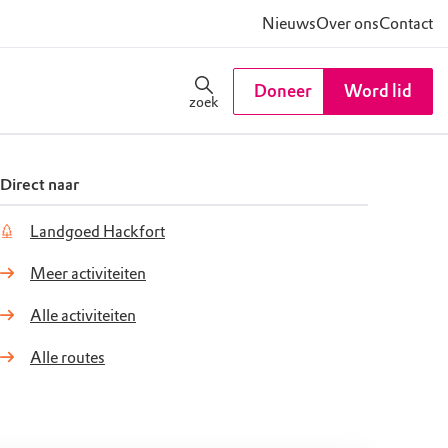
Nieuws
Over ons
Contact
Doneer
Word lid
zoek
Direct naar
Landgoed Hackfort
Meer activiteiten
Alle activiteiten
Alle routes