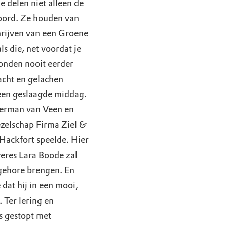
e delen niet alleen de
woord. Ze houden van
rijven van een Groene
s die, net voordat je
tonden nooit eerder
acht en gelachen
 een geslaagde middag.
 Herman van Veen en
ezelschap Firma Ziel &
 Hackfort speelde. Hier
geres Lara Boode zal
 gehore brengen. En
 dat hij in een mooi,
 Ter lering en
s gestopt met