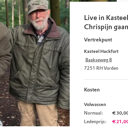
uur
r OERRR
rt
Live in Kastee
Chrispijn gaan
ek
Vertrekpunt
Kasteel Hackfort
Baakseweg 8
7251 RH
Vorden
Kosten
Volwassen
Normaal:
€ 30,0
Ledenprijs:
€ 21,0