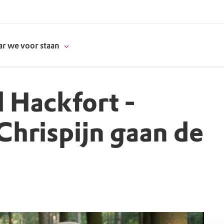
r we voor staan
l Hackfort -
donatie
Chrispijn gaan de
erschap
es
natuur
supporters