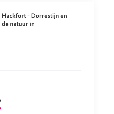
l Hackfort - Dorrestijn en
 de natuur in
0
0