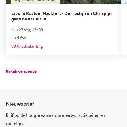
richting het westen dan heb je kans op het zien
bedrijven verder in de provincie voort; groter,
van een mooie lucht boven landgoed Hackfort.
Live in Kasteel Hackfort - Dorrestijn en Chrispijn
sneller, moderner.
gaan de natuur in
Als je een laag standpunt inneemt, maak je in
gedachten zo je eigen schilderij naar voorbeeld
zon 27 sep, 15:00
van de Haagse School.
Hackfort
30% ledenkorting
Bekijk de agenda
Nieuwsbrief
Blijf op de hoogte van natuurnieuws, activiteiten en
routetips.