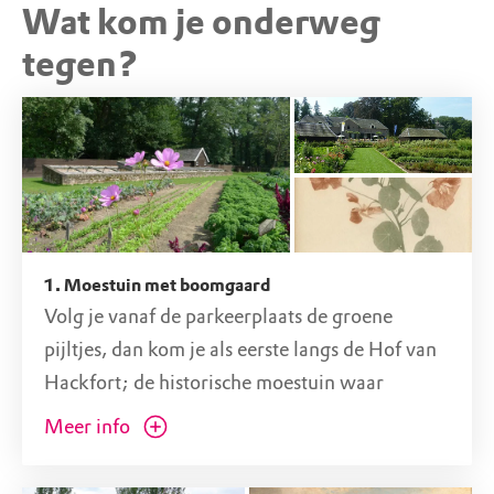
Wat kom je onderweg
STARTPUNT
Parkeerplaats Baakseweg (gratis
tegen?
parkeren voor leden)
Baakseweg, 7251 RH Vorden (GD)
1. Moestuin met boomgaard
Volg je vanaf de parkeerplaats de groene
pijltjes, dan kom je als eerste langs de Hof van
Hackfort; de historische moestuin waar
vroeger al groentes, fruit en bloemen werden
Meer info
geteeld voor de adellijke kasteelbewoners. Een
groot deel van de opbrengst van de tuin blijft