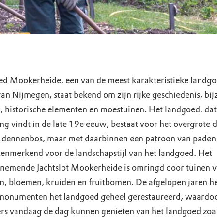
d Mookerheide, een van de meest karakteristieke landg
van Nijmegen, staat bekend om zijn rijke geschiedenis, bi
, historische elementen en moestuinen. Het landgoed, dat 
g vindt in de late 19e eeuw, bestaat voor het overgrote d
n dennenbos, maar met daarbinnen een patroon van paden
kenmerkend voor de landschapstijl van het landgoed. Het
emende Jachtslot Mookerheide is omringd door tuinen v
n, bloemen, kruiden en fruitbomen. De afgelopen jaren he
onumenten het landgoed geheel gerestaureerd, waardo
rs vandaag de dag kunnen genieten van het landgoed zoal