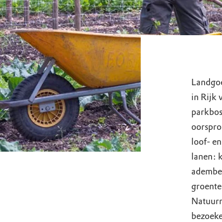
Landgoe
in Rijk 
parkbos
oorspron
loof- e
lanen: 
ademben
groente
Natuurm
bezoeke