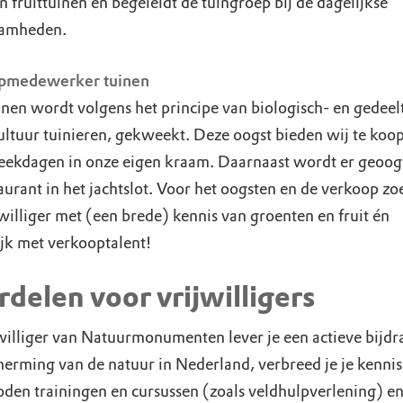
 fruittuinen en begeleidt de tuingroep bij de dagelijkse
amheden.
pmedewerker tuinen
inen wordt volgens het principe van biologisch- en gedeelt
ltuur tuinieren, gekweekt. Deze oogst bieden wij te koo
eekdagen in onze eigen kraam. Daarnaast wordt er geoog
taurant in het jachtslot. Voor het oogsten en de verkoop z
williger met (een brede) kennis van groenten en fruit én
ijk met verkooptalent!
delen voor vrijwilligers
jwilliger van Natuurmonumenten lever je een actieve bijdr
herming van de natuur in Nederland, verbreed je je kennis
den trainingen en cursussen (zoals veldhulpverlening) en