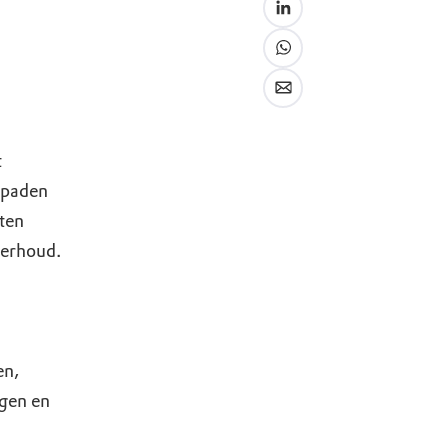
t
 paden
eten
derhoud.
en,
agen en