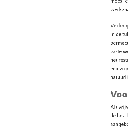
moes- en
werkza
Verkoo
In de tu
permacu
vaste w
het res
een vrij
natuurl
Voor
Als vri
de besc
aangebo