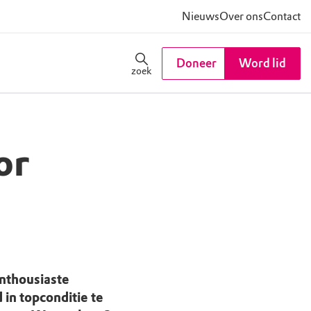
Nieuws
Over ons
Contact
Doneer
Word lid
zoek
or
nthousiaste
 in topconditie te