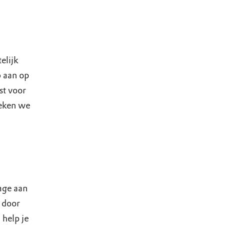
elijk
p aan op
st voor
oeken we
age aan
 door
 help je