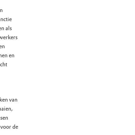
en
nctie
n als
ewerkers
en
nen en
echt
aken van
aaien,
ssen
 voor de