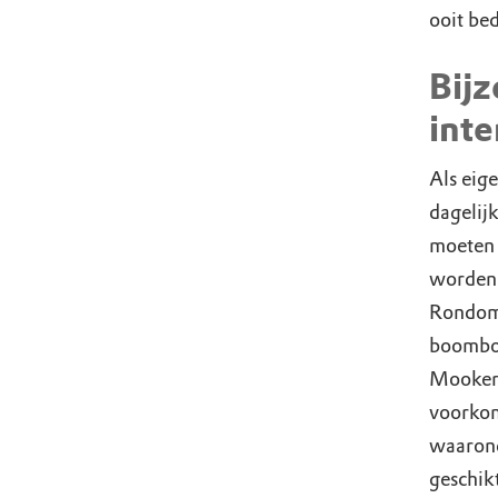
ooit be
Bijz
inte
Als eig
dagelij
moeten v
worden 
Rondom 
boomboe
Mookerh
voorkom
waarond
geschikt