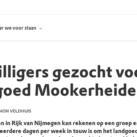
r we voor staan
illigers gezocht vo
donatie
goed Mookerheide
erschap
es
natuur
NON VELDHUIS
supporters
in Rijk van Nijmegen kan rekenen op een groep e
 meerdere dagen per week in touw is om het landgoed