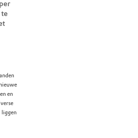
 per
 te
et
handen
 nieuwe
nen en
iverse
 liggen