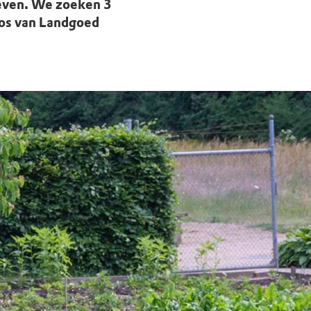
leven. We zoeken 3
kbos van Landgoed