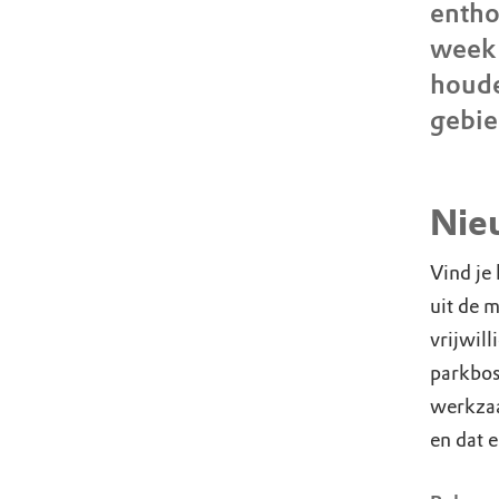
entho
week 
houde
gebie
Nieu
Vind je 
uit de 
vrijwill
parkbos 
werkzaa
en dat e