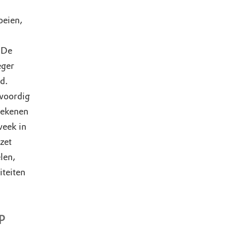
oeien,
 De
eger
d.
nwoordig
rekenen
week in
zet
len,
iteiten
p