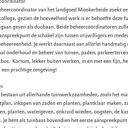
oördinator
heercoördinator van het landgoed Mookerheide zoekt e
collega, gezien de hoeveelheid werk is er behoefte deze fu
 gaan geven als duobaan. Beide beheercoördinatoren zulle
aanspreekpunt de schakel zijn tussen vrijwilligers en med
beheereenheid. Je werkt daarnaast aan allerlei handmatig 
al onderhoud en beheer van tuinen, paden, parkeerterrei
kbos. Kortom, lekker buiten werken, in en met een fijn, h
n een prachtige omgeving!
as
n bestaan uit allerhande tuinwerkzaamheden, zoals het m
ltplan, inkopen van zaden en planten, plantklaar maken, z
en, planten, watergeven, onkruid wieden, oogsten, de ka
. Je bent als tuinbaas bovendien het eerste aanspreekpunt