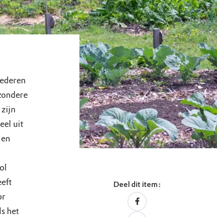
oederen
jzondere
zijn
eel uit
 en
ol
eft
Deel dit item:
or
s het