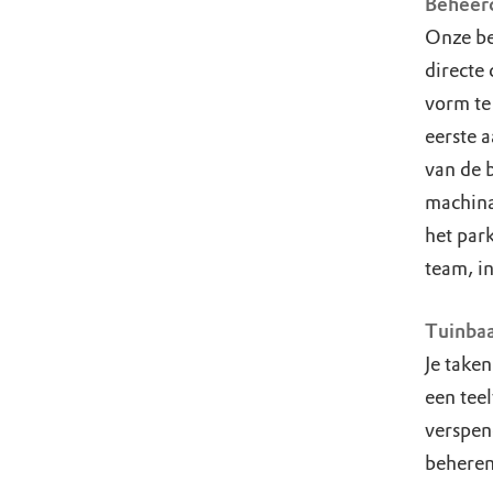
Beheerc
Onze be
directe 
vorm te
eerste 
van de 
machina
het par
team, i
Tuinba
Je take
een tee
verspen
beheren