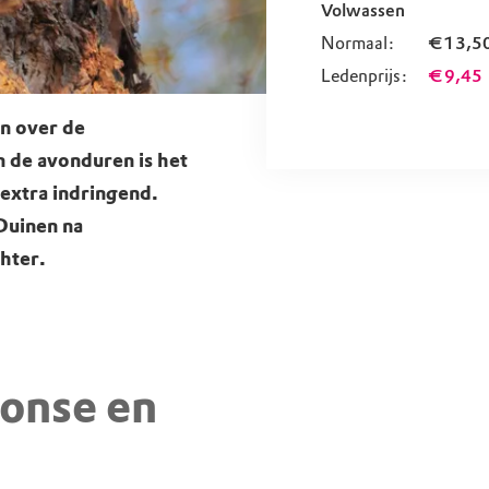
Volwassen
Normaal:
€ 13,5
Ledenprijs:
€ 9,45
en over de
n de avonduren is het
 extra indringend.
Duinen na
hter.
oonse en