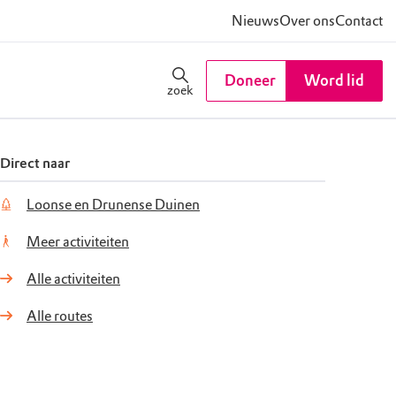
Nieuws
Over ons
Contact
Doneer
Word lid
zoek
Direct naar
Loonse en Drunense Duinen
Meer activiteiten
Alle activiteiten
Alle routes