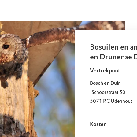
uur
r OERRR
rt
ek
Bosuilen en a
en Drunense 
Vertrekpunt
Bosch en Duin
Schoorstraat 50
5071 RC
Udenhout
Kosten