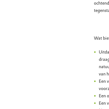
ochtend
tegenst
Wat bie
Uitda
draag
natuu
van h
Een v
voorz
Een o
Een v