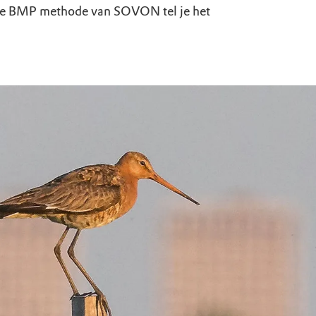
uur
r OERRR
n de BMP methode van SOVON tel je het
rt
ek