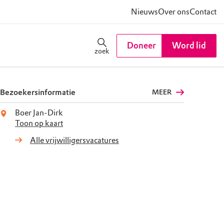
Nieuws
Over ons
Contact
Doneer
Word lid
zoek
Bezoekersinformatie
MEER
Boer Jan-Dirk
Toon op kaart
Alle vrijwilligersvacatures