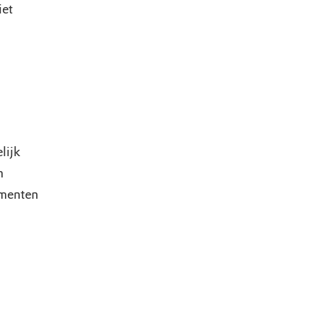
iet
lijk
n
omenten