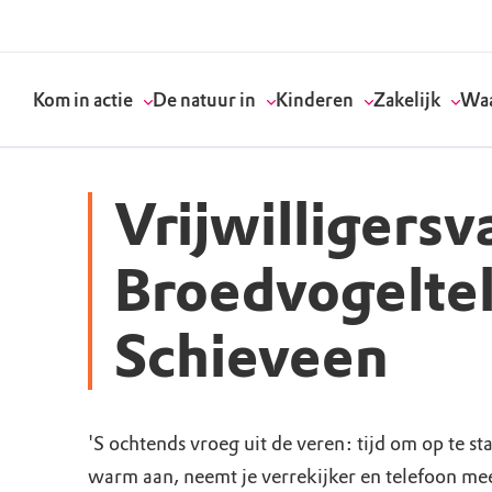
Kom in actie
De natuur in
Kinderen
Zakelijk
Waa
Vrijwilligersv
Doneer
Routes
Kinderactiviteiten
Geef een bedrijfs
Onze visie
Broedvogeltel
Word lid
Agenda
Speelnatuur
Strategisch partn
Standpunten
Schieveen
Word vrijwilliger
Natuurgebieden
Verjaardagsfeestj
Vergaderen in de 
Actuele thema's
Werken bij
Bezoekerscentra
Speeltips
Onze partners & 
Wat wij doen
'S ochtends vroeg uit de veren: tijd om op te st
warm aan, neemt je verrekijker en telefoon mee