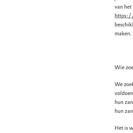
van het
https:
beschik
maken.
Wie zoe
We zoek
voldoen
hun zan
hun zan
Het is w