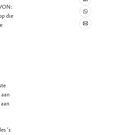
OVON:
pp die
e
ste
 aan
 aan
es ’s