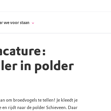
r we voor staan
acature:
donatie
ler in polder
erschap
es
natuur
supporters
aan om broedvogels te tellen! Je kleedt je
 en rijdt naar de polder Schieveen. Daar