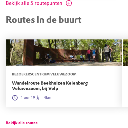
Bekijk alle
5
routepunten
In de loop van de eeuwen veranderde de loop
van IJssel en schoven ook kavelgrenzen en
Routes in de buurt
dijken op. Het struinpad loopt verderop over
een van die oude dijkjes.
BEZOEKERSCENTRUM VELUWEZOOM
Wandelroute Beekhuizen Keienberg
Veluwezoom, bij Velp
1 uur 19
4km
Bekijk alle routes