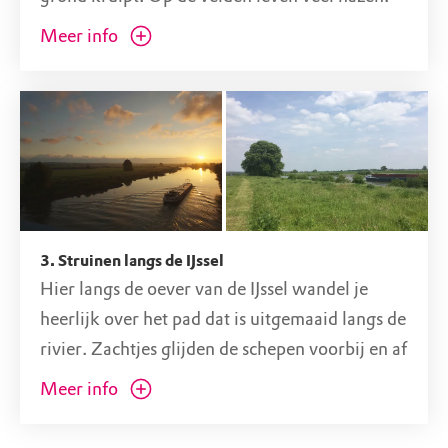
Soms zie je ze op volle snelheid door het
Meer info
gebied rennen! Als je goed oplet kun je
regelmatig groepjes reeën spotten. Speur maar
eens met je verrekijker om je heen.
3. Struinen langs de IJssel
Hier langs de oever van de IJssel wandel je
heerlijk over het pad dat is uitgemaaid langs de
rivier. Zachtjes glijden de schepen voorbij en af
en toe markeert een losstaande boom het
Meer info
landschap.