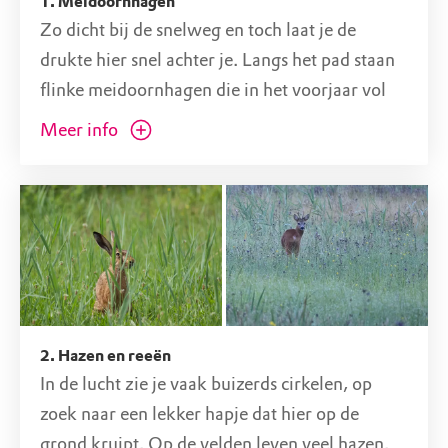
1. Meidoornhagen
De Velperwaarden zijn het makkelijkst te bereiken
Zo dicht bij de snelweg en toch laat je de
per (OV-)fiets vanuit Arnhem, Velp of Rheden.
drukte hier snel achter je. Langs het pad staan
Neem de bus van NS-station Arnhem naar halte
flinke meidoornhagen die in het voorjaar vol
IJsseloord 2. Wandel over het fiets/wandelpad onder
witte bloemen zitten. Een fijne plek voor
de brug van de A12 door. Zie
9292.nl
voor actuele
Meer info
reisinfo
vogels zoals de grasmus en de roodborsttapuit,
die daar beschutting vinden. Later in het jaar
profiteren ze van een rijkdom aan sappige
bessen.
2. Hazen en reeën
In de lucht zie je vaak buizerds cirkelen, op
zoek naar een lekker hapje dat hier op de
grond kruipt. Op de velden leven veel hazen.