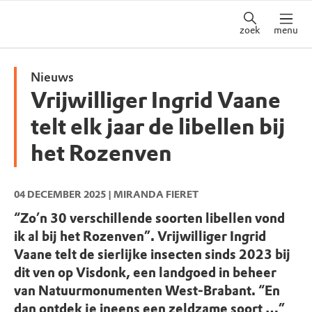
zoek
menu
Nieuws
Vrijwilliger Ingrid Vaane
telt elk jaar de libellen bij
het Rozenven
04 DECEMBER 2025
| MIRANDA FIERET
“Zo’n 30 verschillende soorten libellen vond
ik al bij het Rozenven”. Vrijwilliger Ingrid
Vaane telt de sierlijke insecten sinds 2023 bij
dit ven op Visdonk, een landgoed in beheer
van Natuurmonumenten West-Brabant. “En
dan ontdek je ineens een zeldzame soort …”