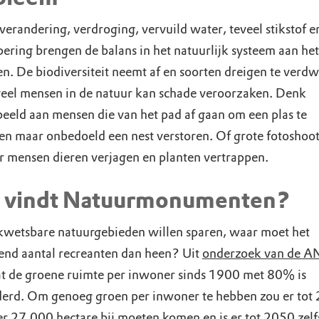
verandering, verdroging, vervuild water, teveel stikstof e
pering brengen de balans in het natuurlijk systeem aan het
n. De biodiversiteit neemt af en soorten dreigen te verdw
eel mensen in de natuur kan schade veroorzaken. Denk
beeld aan mensen die van het pad af gaan om een plas te
en maar onbedoeld een nest verstoren. Of grote fotoshoot
r mensen dieren verjagen en planten vertrappen.
 vindt Natuurmonumenten?
kwetsbare natuurgebieden willen sparen, waar moet het
nd aantal recreanten dan heen? Uit
onderzoek van de 
dat de groene ruimte per inwoner sinds 1900 met 80% is
erd. Om genoeg groen per inwoner te hebben zou er tot
r 27.000 hectare bij moeten komen en is er tot 2050 zelf