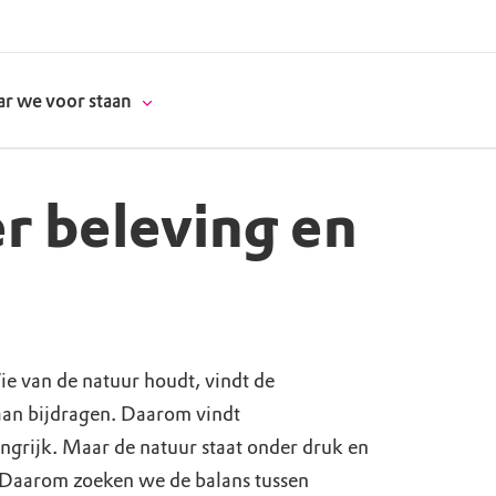
r we voor staan
r beleving en
donatie
erschap
ie van de natuur houdt, vindt de
es
natuur
aan bijdragen. Daarom vindt
supporters
grijk. Maar de natuur staat onder druk en
. Daarom zoeken we de balans tussen