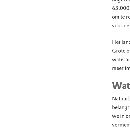
63.000 
om te r
voor de
Het lan
Grote o
waterhu
meer in
Wat
Natuurb
belangr
we in o
vormen 