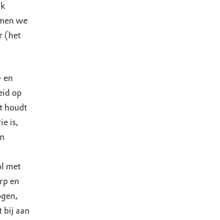
jk
oemen we
 (het
- en
eid op
t houdt
e is,
en
ol met
rp en
ogen,
 bij aan