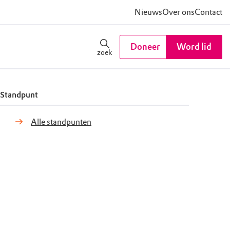
Nieuws
Over ons
Contact
Doneer
Word lid
zoek
Standpunt
Alle standpunten