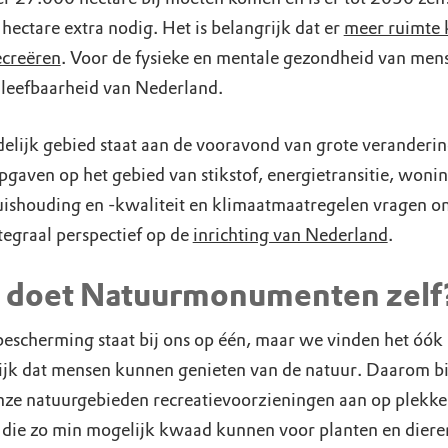
hectare extra nodig. Het is belangrijk dat er
meer ruimte
ecreëren
. Voor de fysieke en mentale gezondheid van men
 leefbaarheid van Nederland.
delijk gebied staat aan de vooravond van grote veranderi
pgaven op het gebied van stikstof, energietransitie, won
ishouding en -kwaliteit en klimaatmaatregelen vragen o
tegraal perspectief op de
inrichting van Nederland
.
 doet Natuurmonumenten zelf
escherming staat bij ons op één, maar we vinden het óók
ijk dat mensen kunnen genieten van de natuur. Daarom b
nze natuurgebieden recreatievoorzieningen aan op plekke
die zo min mogelijk kwaad kunnen voor planten en diere