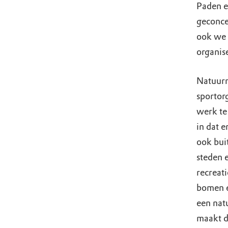
Paden e
geconcen
ook we 
organise
Natuurm
sportor
werk te
in dat e
ook bui
steden 
recreat
bomen e
een nat
maakt de