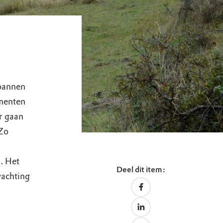
spannen
menten
r gaan
 Zo
. Het
Deel dit item:
wachting