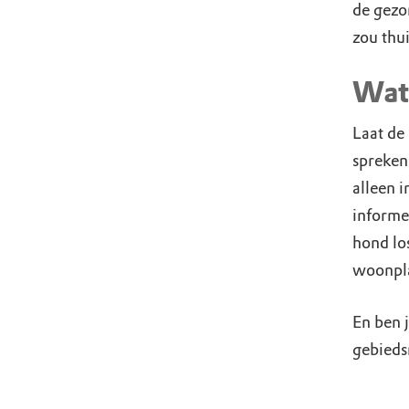
de gezo
zou thu
Wat 
Laat de 
spreken
alleen i
informe
hond lo
woonpla
En ben 
gebiedsr