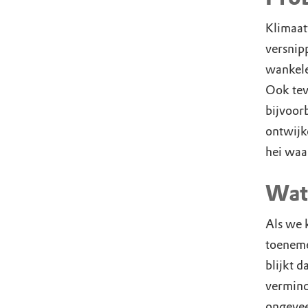
Klimaat
versnip
wankele
Ook tev
bijvoor
ontwijk
hei waa
Wat
Als we 
toeneme
blijkt 
vermind
ongevee