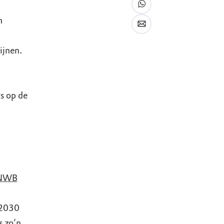
n
ijnen.
s op de
ANWB
 2030
s zo’n