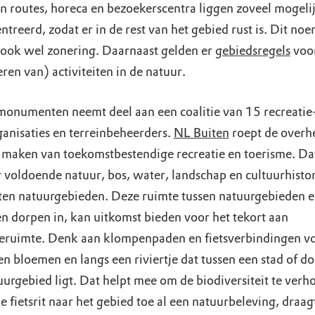
n routes, horeca en bezoekerscentra liggen zoveel mogeli
treerd, zodat er in de rest van het gebied rust is. Dit n
ook wel zonering. Daarnaast gelden er
gebiedsregels
voor
ren van) activiteiten in de natuur.
onumenten neemt deel aan een coalitie van 15 recreatie
ganisaties en terreinbeheerders.
NL Buiten
roept de overh
 maken van toekomstbestendige recreatie en toerisme. Da
r voldoende natuur, bos, water, landschap en cultuurhistori
ten natuurgebieden. Deze ruimte tussen natuurgebieden 
en dorpen in, kan uitkomst bieden voor het tekort aan
ieruimte. Denk aan klompenpaden en fietsverbindingen v
n bloemen en langs een riviertje dat tussen een stad of do
uurgebied ligt. Dat helpt mee om de biodiversiteit te verh
 fietsrit naar het gebied toe al een natuurbeleving, draagt