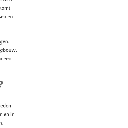
 komt
sen en
ngen.
ingbouw,
m een
?
ieden
n en in
n.