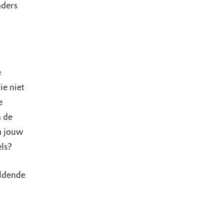
nders
e
ie niet
e
 de
n jouw
els?
eldende