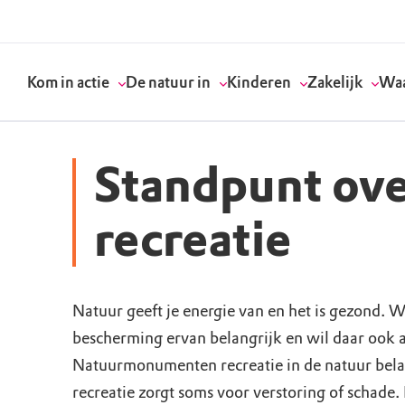
Kom in actie
De natuur in
Kinderen
Zakelijk
Waa
Standpunt ove
Doneer
Routes
Kinderactiviteiten
Geef een bedrijfs
Onze visie
recreatie
Word lid
Agenda
Speelnatuur
Strategisch partn
Standpunten
Natuur geeft je energie van en het is gezond. W
Word vrijwilliger
Natuurgebieden
Verjaardagsfeestj
Vergaderen in de 
Actuele thema's
bescherming ervan belangrijk en wil daar ook 
Werken bij
Bezoekerscentra
Speeltips
Onze partners & 
Wat wij doen
Natuurmonumenten recreatie in de natuur belan
recreatie zorgt soms voor verstoring of schade