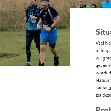
Situ
Veel Ne
of te sp
wil gra
geven e
wordt d
Natuurm
aantal
b
zet dez
Pro