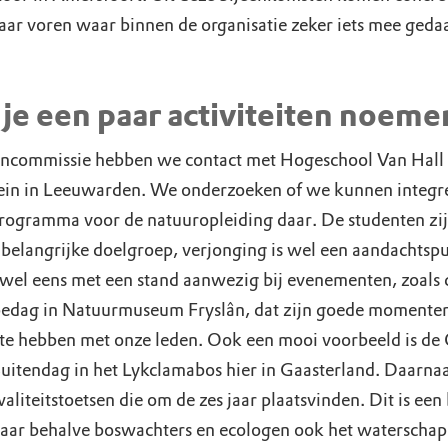
aar voren waar binnen de organisatie zeker iets mee geda
je een paar activiteiten noem
encommissie hebben we contact met Hogeschool Van Hall
ein in Leeuwarden. We onderzoeken of we kunnen integre
programma voor de natuuropleiding daar. De studenten zi
 belangrijke doelgroep, verjonging is wel een aandachtsp
 wel eens met een stand aanwezig bij evenementen, zoals 
edag in Natuurmuseum Fryslân, dat zijn goede momente
 te hebben met onze leden. Ook een mooi voorbeeld is d
uitendag in het Lykclamabos hier in Gaasterland. Daarnaa
aliteitstoetsen die om de zes jaar plaatsvinden. Dit is een
waar behalve boswachters en ecologen ook het waterschap