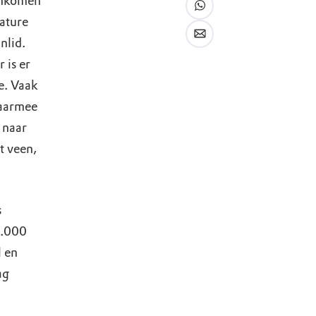
eenkomen
cature
nlid.
 is er
e. Vaak
waarmee
 naar
t veen,
s
5.000
l en
ag