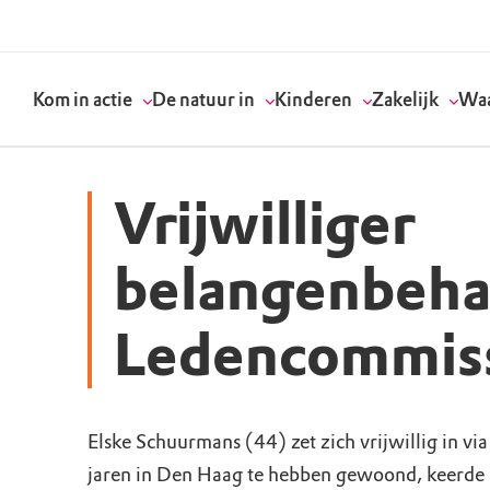
Kom in actie
De natuur in
Kinderen
Zakelijk
Waa
Vrijwilliger
Doneer
Routes
Kinderactiviteiten
Geef een bedrijfs
Onze visie
belangenbeha
Word lid
Agenda
Speelnatuur
Strategisch partn
Standpunten
Ledencommiss
Word vrijwilliger
Natuurgebieden
Verjaardagsfeestj
Vergaderen in de 
Actuele thema's
Werken bij
Bezoekerscentra
Speeltips
Onze partners & 
Wat wij doen
Elske Schuurmans (44) zet zich vrijwillig in v
jaren in Den Haag te hebben gewoond, keerde d