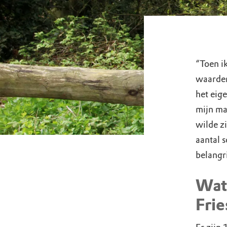
“Toen i
waarder
het eige
mijn ma
wilde zi
aantal 
belangr
Wat
Frie