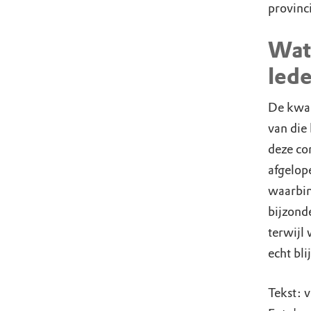
provinc
Wat
led
De kwali
van die
deze con
afgelope
waarbin
bijzond
terwijl 
echt bli
Tekst: v