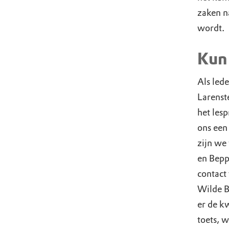
zaken n
wordt.
Kun 
Als led
Larenst
het les
ons een
zijn we
en Bepp
contact
Wilde B
er de kw
toets, 