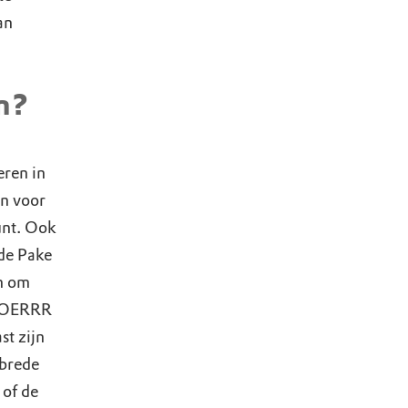
an
en?
ren in
jn voor
unt. Ook
de Pake
n om
e OERRR
st zijn
 brede
 of de