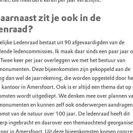
rief, die meerdere keren per jaar verschijnt.
aarnaast zit je ook in de
enraad?
elijke Ledenraad bestaat uit 90 afgevaardigden van de
llende ledencommissies. Ik maak daar sinds een paar jaar 
. Twee keer per jaar overleggen we met het bestuur van
onumenten. Deze bijeenkomsten zijn gekoppeld aan de
ng dan wel de jaarrekening, die worden opgesteld door he
 kantoor in Amersfoort. Ook is er altijd een thema dat op
omsten wordt uitgediept. We denken mee over plannen v
onumenten en kunnen zelf ook onderwerpen aandragen,
omst van de natuur over 100 jaar. De ledenraad heeft dit
rp ingebracht en daarover een themaochtend georganise
toor in Amersfoort. Uit deze bijeenkomsten komen concre