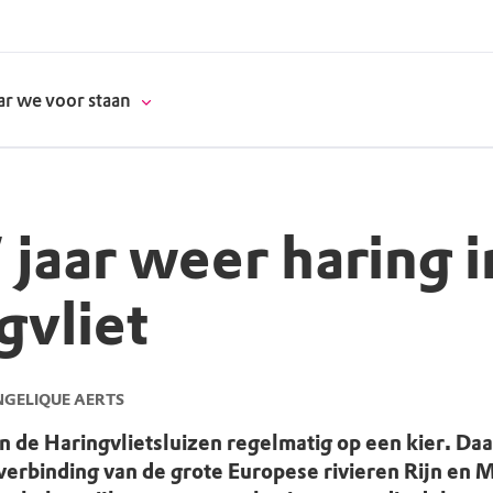
r we voor staan
 jaar weer haring i
donatie
gvliet
erschap
es
natuur
NGELIQUE AERTS
supporters
 de Haringvlietsluizen regelmatig op een kier. Daa
 verbinding van de grote Europese rivieren Rijn en 