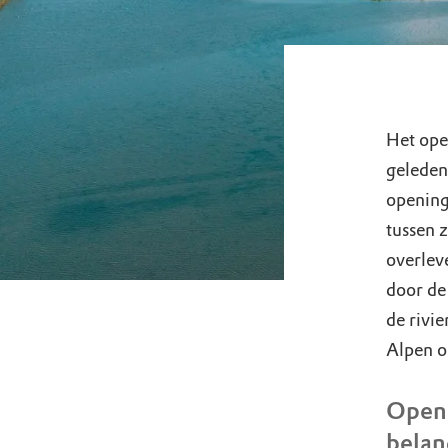
Het ope
geleden
opening 
tussen z
overleve
door de
de rivi
Alpen o
Opene
belan