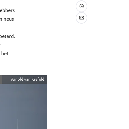
ebbers
un neus
beterd.
r
 het
Arnold van Krefeld