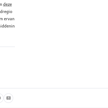
in
deze
ndregio
om ervan
middenin