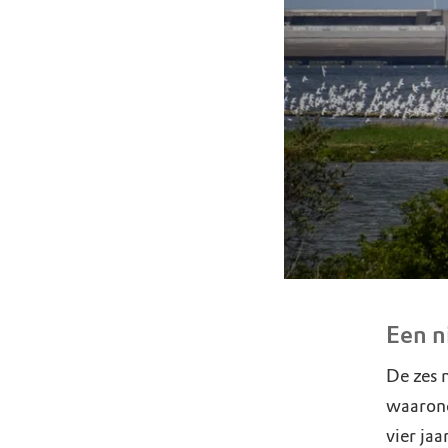
Een n
De zes 
waarond
vier ja