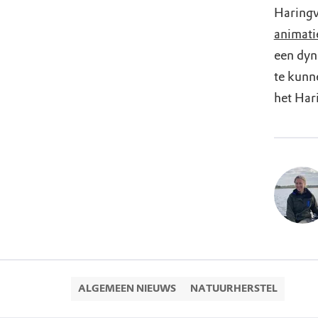
Haringv
animat
een dyn
te kunn
het Har
ALGEMEEN NIEUWS
NATUURHERSTEL