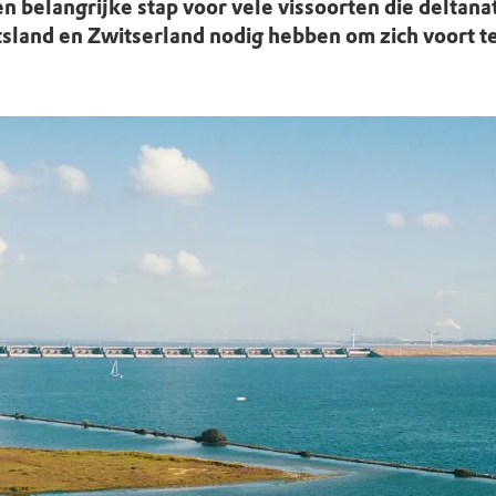
uur
r OERRR
en belangrijke stap voor vele vissoorten die deltana
itsland en Zwitserland nodig hebben om zich voort t
rt
ek