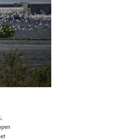
t
,
open
het