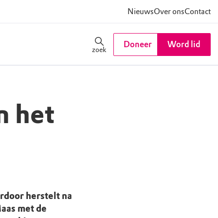
Nieuws
Over ons
Contact
Doneer
Word lid
zoek
n het
rdoor herstelt na
Maas met de