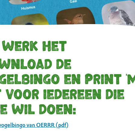
 werk het
wnload de
gelbingo en print '
t voor iedereen die
e wil doen:
vogelbingo van OERRR (pdf)