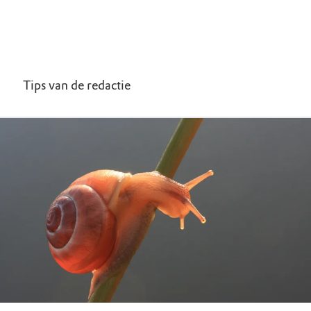
Tips van de redactie