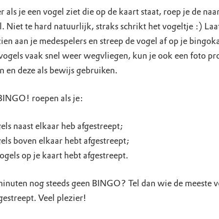
r als je een vogel ziet die op de kaart staat, roep je de na
. Niet te hard natuurlijk, straks schrikt het vogeltje :) Laa
ien aan je medespelers en streep de vogel af op je bingoka
ogels vaak snel weer wegvliegen, kun je ook een foto pr
n en deze als bewijs gebruiken.
BINGO! roepen als je:
els naast elkaar heb afgestreept;
els boven elkaar hebt afgestreept;
vogels op je kaart hebt afgestreept.
inuten nog steeds geen BINGO? Tel dan wie de meeste v
gestreept. Veel plezier!