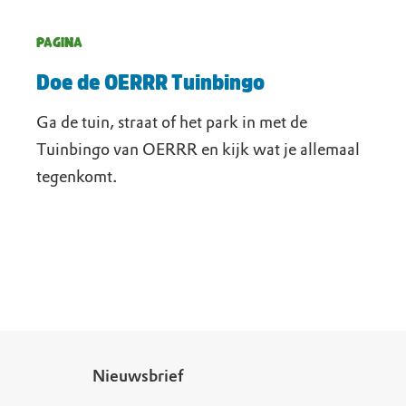
PAGINA
Doe de OERRR Tuinbingo
Ga de tuin, straat of het park in met de
Tuinbingo van OERRR en kijk wat je allemaal
tegenkomt.
Nieuwsbrief