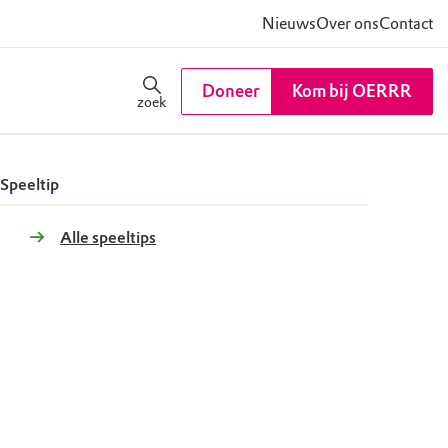
Nieuws
Over ons
Contact
Doneer
Kom bij OERRR
zoek
Speeltip
Alle speeltips