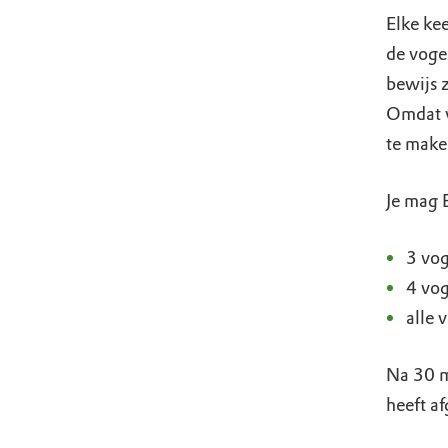
Elke kee
de vogel
bewijs z
Omdat v
te make
Je mag 
3 vog
4 vog
alle 
Na 30 m
heeft af