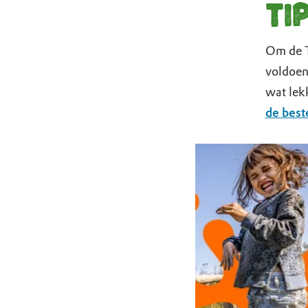
Tip
Om de T
voldoen
wat lekk
de best