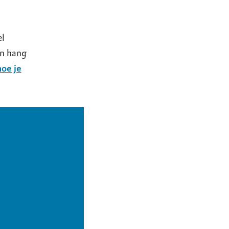
el
en hang
hoe je