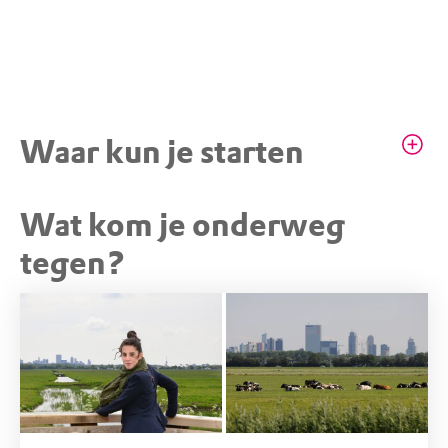
Waar kun je starten
Wat kom je onderweg
STARTPUNT
Ackerdijkse Plassen,
tegen?
Parkeerplaats Berkelse Zweth
Molenweg / Molenkade, 2651 AB Berkel en
Rodenrijs (ZH)