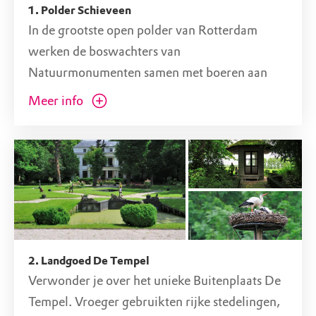
1. Polder Schieveen
In de grootste open polder van Rotterdam
werken de boswachters van
Natuurmonumenten samen met boeren aan
een plek voor oer-Hollandse weidevogels zoals
Meer info
de grutto. Ontdek het gebied via het Polderpad
of een van de struinroutes!
2. Landgoed De Tempel
Verwonder je over het unieke Buitenplaats De
Tempel. Vroeger gebruikten rijke stedelingen,