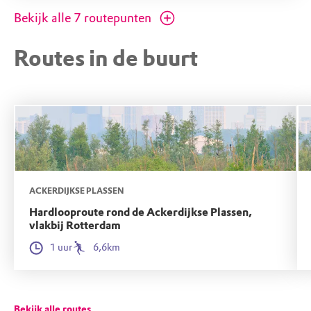
want het telt maar liefst twintig
Bekijk alle
7
routepunten
rijksmonumenten.
Routes in de buurt
ACKERDIJKSE PLASSEN
Hardlooproute rond de Ackerdijkse Plassen,
vlakbij Rotterdam
1 uur
6,6km
Bekijk alle routes