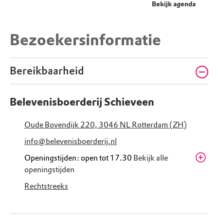
Bekijk agenda
Bezoekersinformatie
Bereikbaarheid
Belevenisboerderij Schieveen
Oude Bovendijk 220, 3046 NL Rotterdam (ZH)
info@belevenisboerderij.nl
Openingstijden: open tot 17.30
Bekijk alle
openingstijden
Vrijdag
10.00 - 17.30
Rechtstreeks
Zomervakantie
Zaterdag
10.00 - 17.30
Zomervakantie