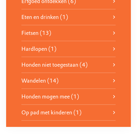
een welverdiende pauze. Op deze Rotterdamse
Erfgoed ontdekken (6)
schapenboerderij ontdek je het echte boerenleven.
Eten en drinken (1)
Je kunt lammetjes de fles geven en geiten en kippen
voeren. Kinderen kunnen heerlijk ravotten, terwijl
Fietsen (13)
ouders en grootouders genieten van een kopje koffie
op het terras.
Hardlopen (1)
Honden niet toegestaan (4)
Kijk hier wat er allemaal te doen is
Wandelen (14)
Honden mogen mee (1)
Op pad met kinderen (1)