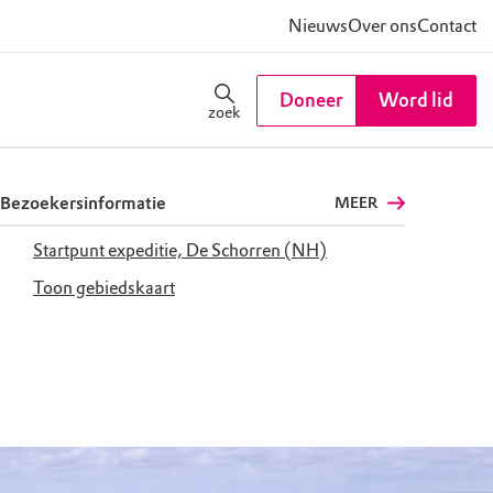
Nieuws
Over ons
Contact
Doneer
Word lid
zoek
Bezoekersinformatie
MEER
Startpunt expeditie, De Schorren (NH)
Toon gebiedskaart