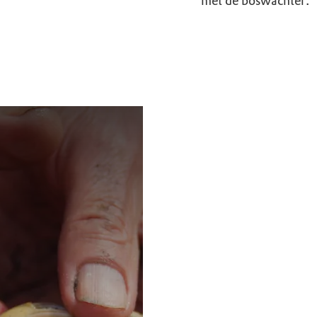
met de boswachter.
Excursie op De Sch
Excursie De Schorren