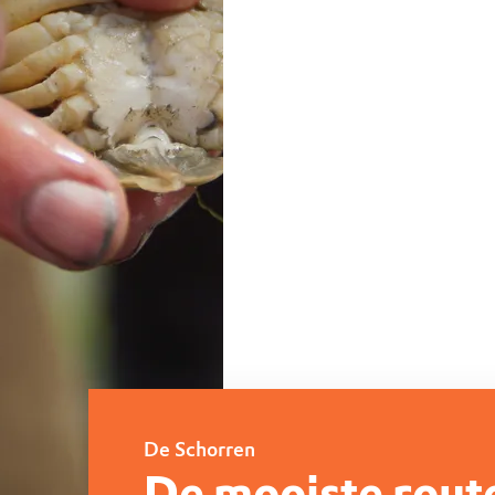
De Schorren
De mooiste rout