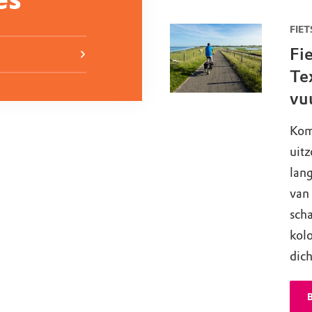
FIET
Fi
Te
vu
Kom
uitz
lan
van 
sch
kolo
dich
B