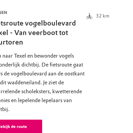
SEN
32
km
etsroute vogelboulevard
xel - Van veerboot tot
urtoren
 naar Texel en bewonder vogels
onderlijk dichtbij. De fietsroute gaat
gs de vogelboulevard aan de oostkant
dit waddeneiland. Je ziet de
arrelende scholeksters, kwetterende
nies en lepelende lepelaars van
tbij.
ekijk de route