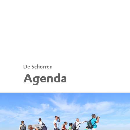
De Schorren
Agenda