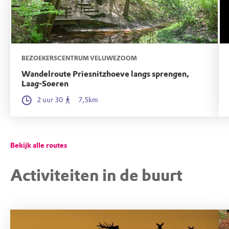
Harderwijkerweg 28, 6961 GE Eerbeek (GD)
BEZOEKERSCENTRUM VELUWEZOOM
Wandelroute Priesnitzhoeve langs sprengen,
STARTPUNT
Laag-Soeren
Parkeerplaats Lappendeken
2 uur 30
7,5km
Bekijk alle routes
Diepesteeg 25, 6994 CC De Steeg (Rheden) (GD)
Activiteiten in de buurt