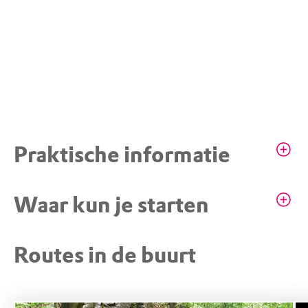
Praktische informatie
Mountainbiken met vignet op aangewezen
Waar kun je starten
paden
Groepsactiviteiten, evenementen en
professioneel gebruik alleen na
Routes in de buurt
STARTPUNT
Bosque Vier en Ontmoet
toestemming
De Carolinahoeve