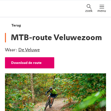
zoek
menu
Terug
MTB-route Veluwezoom
Waar:
De Veluwe
Download de route