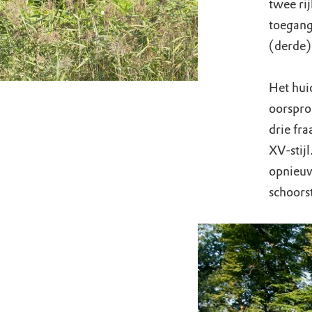
twee ri
toegang
(derde) 
Het hui
oorspro
drie fr
XV-stijl
opnieuw
schoors