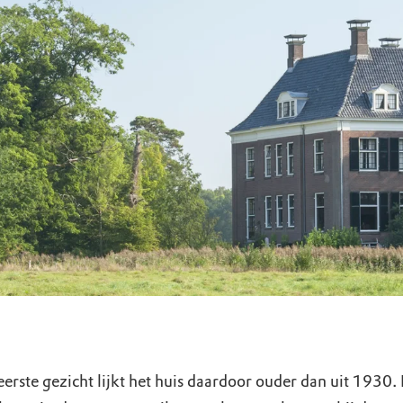
uur
r OERRR
rt
ek
eerste gezicht lijkt het huis daardoor ouder dan uit 1930.