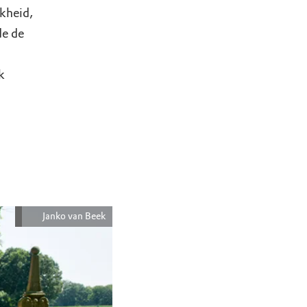
kheid,
de de
k
Janko van Beek