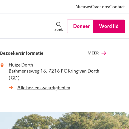
Nieuws
Over ons
Contact
Doneer
Word lid
zoek
Bezoekersinformatie
MEER
Huize Dorth
Bathmenseweg 16, 7216 PC Kring van Dorth
(GD)
Alle bezienswaardigheden