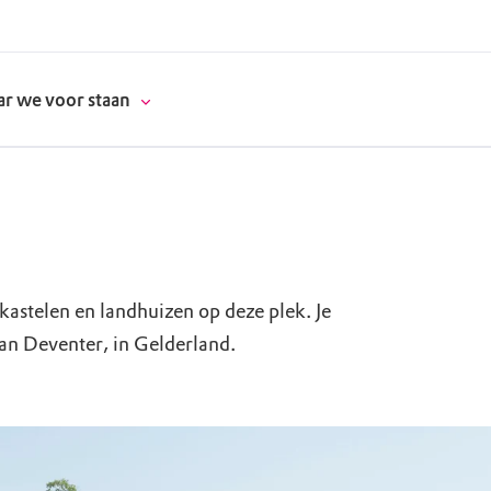
r we voor staan
donatie
 kastelen en landhuizen op deze plek. Je
erschap
van Deventer, in Gelderland.
es
natuur
supporters