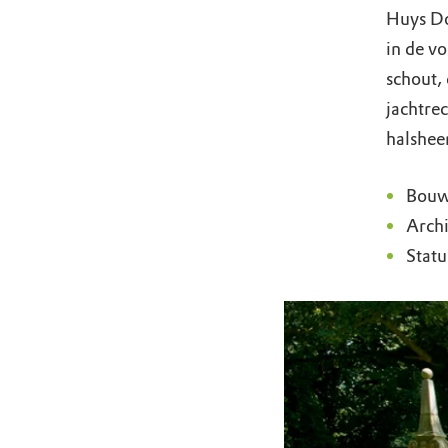
Huys Do
in de v
schout,
jachtrec
halshee
Bouw
Archi
Stat