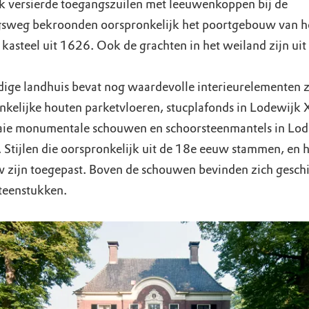
jk versierde toegangszuilen met leeuwenkoppen bij de
sweg bekroonden oorspronkelijk het poortgebouw van h
kasteel uit 1626. Ook de grachten in het weiland zijn uit d
dige landhuis bevat nog waardevolle interieurelementen z
nkelijke houten parketvloeren, stucplafonds in Lodewijk XI
aaie monumentale schouwen en schoorsteenmantels in Lo
. Stijlen die oorspronkelijk uit de 18e eeuw stammen, en h
 zijn toegepast. Boven de schouwen bevinden zich gesch
teenstukken.