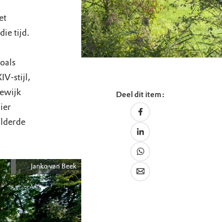
et
ie tijd.
oals
V-stijl,
dewijk
Deel dit item:
ier
ilderde
Janko van Beek