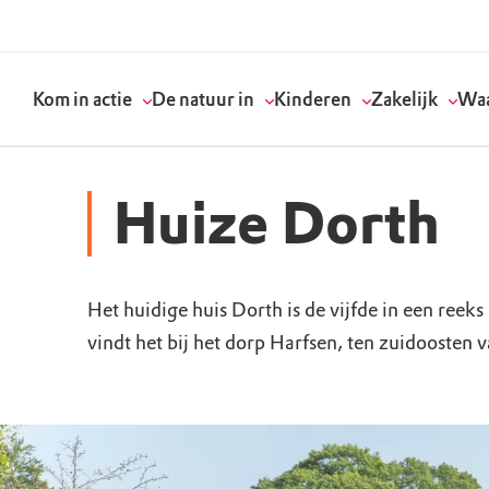
Kom in actie
De natuur in
Kinderen
Zakelijk
Waa
Huize Dorth
Doneer
Routes
Kinderactiviteiten
Geef een bedrijfs
Onze visie
Het huidige huis Dorth is de vijfde in een reeks
Word lid
Agenda
Speelnatuur
Strategisch partn
Standpunten
vindt het bij het dorp Harfsen, ten zuidoosten 
Word vrijwilliger
Natuurgebieden
Verjaardagsfeestj
Vergaderen in de 
Actuele thema's
Werken bij
Bezoekerscentra
Speeltips
Onze partners & 
Wat wij doen