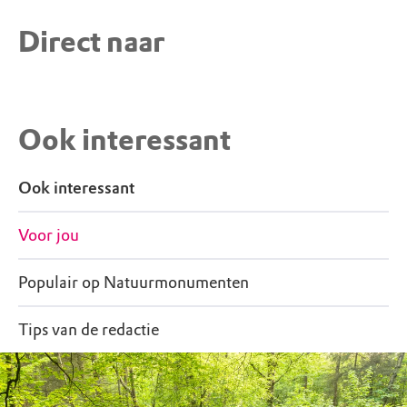
Groepsactiviteiten, evenementen en
Direct naar
professioneel gebruik alleen na
toestemming
Wil je een (sport)activiteit organiseren met
meer dan 20 personen of organiseer je een
Ook interessant
betaalde activiteit in dit gebied, dan dien je
van tevoren toestemming aan te vragen bij
Ook interessant
Natuurmonumenten.
Meer info en
Voor jou
aanvraagformulier
.
Populair op Natuurmonumenten
Honden mogen mee mits aangelijnd, op de
Tips van de redactie
paden