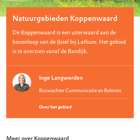
Natuurgebieden Koppenwaard
De Koppenwaard is een uiterwaard aan de
bovenloop van de IJssel bij Lathum. Het gebied
is te overzien vanaf de Bandijk.
Inge Langwerden
Boswachter Communicatie en Beleven
Over het gebied
Meer over
Koppenwaard