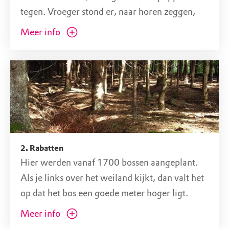
tegen. Vroeger stond er, naar horen zeggen,
een loden haan op. Het verhaal gaat dat als de
Meer info
haan kraaide, de zuil kantelde zodat de moeder
(of de vader!) de baby eronder vandaan kon
halen.
2. Rabatten
Hier werden vanaf 1700 bossen aangeplant.
Als je links over het weiland kijkt, dan valt het
op dat het bos een goede meter hoger ligt.
Hoewel je zou kunnen denken dat de weide
Meer info
ooit is afgegraven, zit de belangrijkste