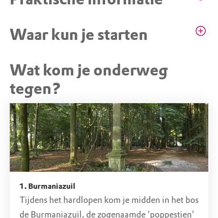
Restaurant De Slotplaats
Waar kun je starten
Wat kom je onderweg
STARTPUNT
Restaurant De Slotplaats
tegen?
Foarwurkerwei 3, 9243 JZ Bakkeveen (FR)
1. Burmaniazuil
Tijdens het hardlopen kom je midden in het bos
de Burmaniazuil, de zogenaamde 'poppestien'