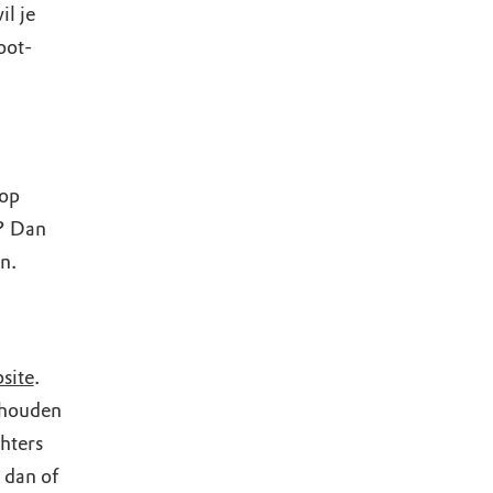
il je
oot-
 op
? Dan
n.
site
.
 houden
hters
 dan of