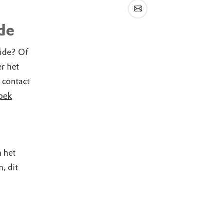
de
ide? Of
r het
 contact
oek
n het
, dit