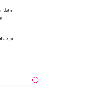
n dat er
Op
e
tc. zijn