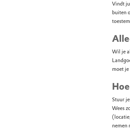
Vindt ju
buiten 
toeste
Alle
Wil je a
Landgoe
moet je
Hoe
Stuur j
Wees zo
(locatie
nemen n