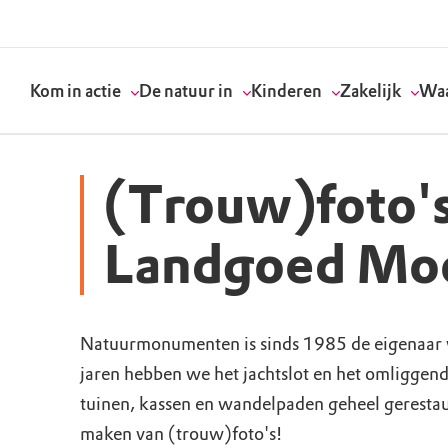
Kom in actie
De natuur in
Kinderen
Zakelijk
Waa
(Trouw)foto'
Doneer
Routes
Kinderactiviteiten
Geef een bedrijfs
Onze visie
Landgoed Mo
Word lid
Agenda
Speelnatuur
Strategisch partn
Standpunten
Natuurmonumenten is sinds 1985 de eigenaar
Word vrijwilliger
Natuurgebieden
Verjaardagsfeestj
Vergaderen in de 
Actuele thema's
jaren hebben we het jachtslot en het omliggen
Werken bij
Bezoekerscentra
Speeltips
Onze partners & 
Wat wij doen
tuinen, kassen en wandelpaden geheel gerestaur
maken van (trouw)foto's!