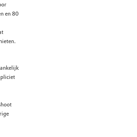
oor
en en 80
at
nieten.
ankelijk
pliciet
shoot
rige