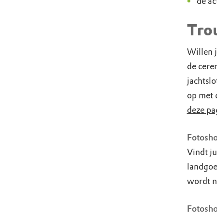
de ac
Tro
Willen 
de cerem
jachtsl
op met d
deze pa
Fotosho
Vindt ju
landgoe
wordt n
Fotosho