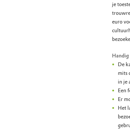
je toes
trouwre
euro vo
cultuur
bezoeke
Handig 
De ka
mits 
in je
Een f
Er mo
Het l
bezoe
gebr