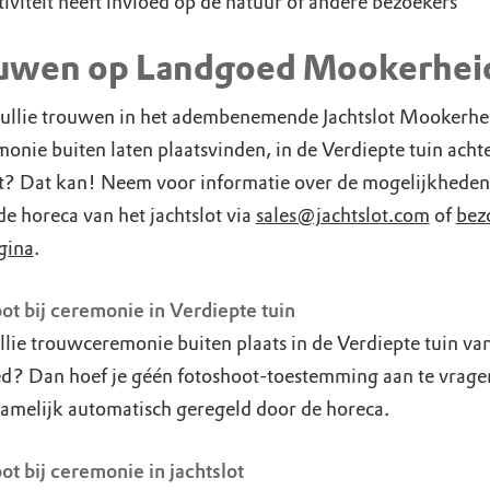
tiviteit heeft invloed op de natuur of andere bezoekers
uwen op Landgoed Mookerhei
jullie trouwen in het adembenemende Jachtslot Mookerhe
onie buiten laten plaatsvinden, in de Verdiepte tuin achte
ot? Dat kan! Neem voor informatie over de mogelijkheden
e horeca van het jachtslot via
sales@jachtslot.com
of
bez
gina
.
ot bij ceremonie in Verdiepte tuin
llie trouwceremonie buiten plaats in de Verdiepte tuin va
d? Dan hoef je géén fotoshoot-toestemming aan te vragen
amelijk automatisch geregeld door de horeca.
ot bij ceremonie in jachtslot