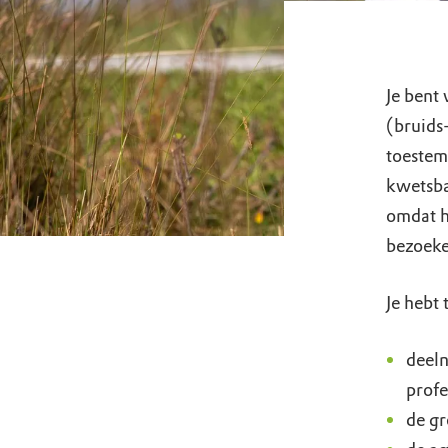
Je bent
(bruids
toestem
kwetsba
omdat h
bezoeke
Je hebt
deeln
profe
de gr