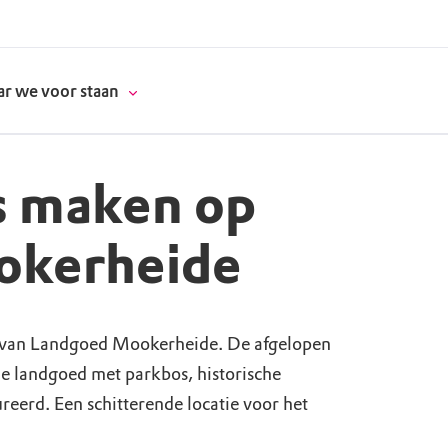
r we voor staan
s maken op
donatie
okerheide
erschap
 van Landgoed Mookerheide. De afgelopen
es
natuur
de landgoed met parkbos, historische
supporters
eerd. Een schitterende locatie voor het