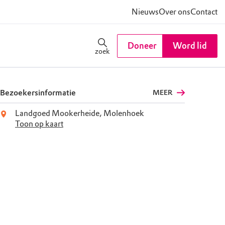
Nieuws
Over ons
Contact
Doneer
Word lid
zoek
Bezoekersinformatie
MEER
Landgoed Mookerheide, Molenhoek
Toon op kaart