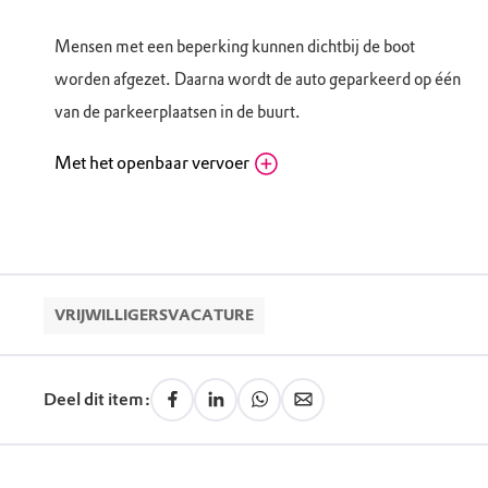
Mensen met een beperking kunnen dichtbij de boot
worden afgezet. Daarna wordt de auto geparkeerd op één
van de parkeerplaatsen in de buurt.
Met het openbaar vervoer
Bushalte Bataviahaven (lijn 3)
Lelybaan, 8242 PA Lelystad (FL)
Routebeschrijving
Haven Marker Wadden : De veerboot vertrekt
vanuit de Bataviahaven in Lelystad. Verlaat bij
VRIJWILLIGERSVACATURE
halte Bataviahaven Lijn 3 vanaf Station Lelystad
Centrum in de rijrichting. Steek vanaf de
Lelybaan Schoonzicht over en loop in de richting
Deel dit item:
van het gebouw met het glazen trappenhuis.
Volg eenmaal op de kade (je ziet het KNRM-
reddingsstation in het water rechts) de bocht mee
naar links langs de muur met boogjes. De