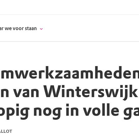
r we voor staan
imwerkzaamheden 
donatie
n van Winterswijk
erschap
opig nog in volle g
es
natuur
supporters
ALLOT