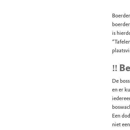
Boerder
boerder
is hier
“Tafele
plaatsv
‼️ B
De bosse
en er k
iederee
boswach
Een dode
niet een