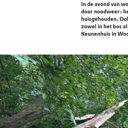
Doen voor de nat
Monumenten
Meld je aan voo
Neem contact op
Onze resultaten
In de avond van w
door noodweer: he
Zoeken op de kaa
Wat is OERRR?
Projecten
huisgehouden. Oo
zowel in het bos 
Toegang en bezo
Jaarverslag
Keunenhuis in Wool