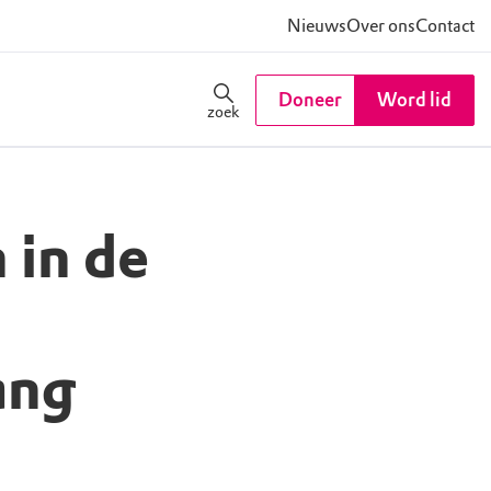
Nieuws
Over ons
Contact
Doneer
Word lid
zoek
in de
ang