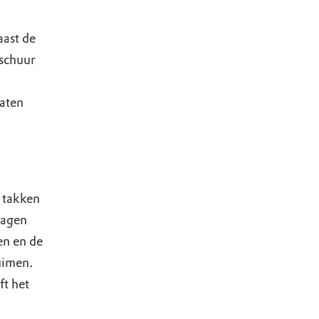
aast de
 schuur
laten
e takken
ragen
en en de
uimen.
ft het