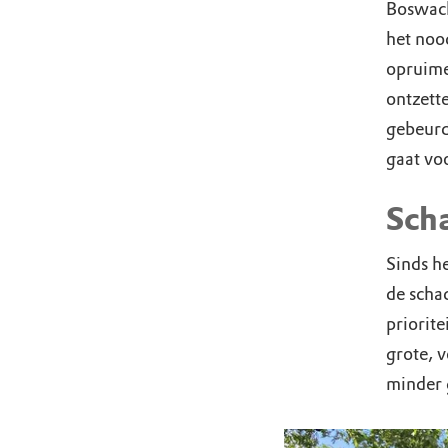
Boswach
het noo
opruime
ontzett
gebeurd
gaat vo
Sch
Sinds h
de scha
priorite
grote, 
minder 