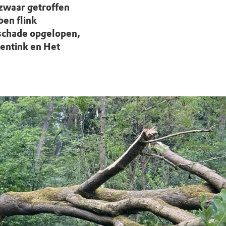
 zwaar getroffen
en flink
schade opgelopen,
Mentink en Het