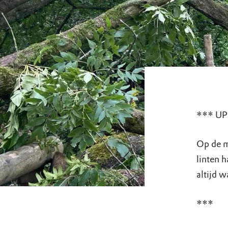
*** U
Op de m
linten h
altijd 
***