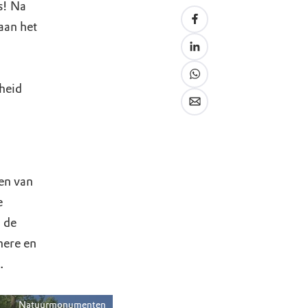
s! Na
aan het
heid
en van
e
n de
nere en
.
Natuurmonumenten