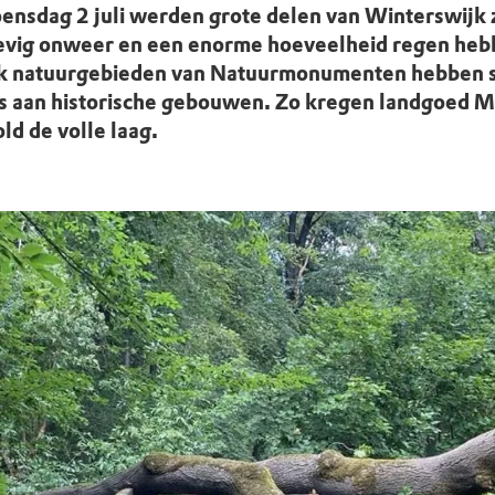
uur
r OERRR
oensdag 2 juli werden grote delen van Winterswijk
vig onweer en een enorme hoeveelheid regen hebb
rt
k natuurgebieden van Natuurmonumenten hebben 
als aan historische gebouwen. Zo kregen landgoed 
ek
d de volle laag.