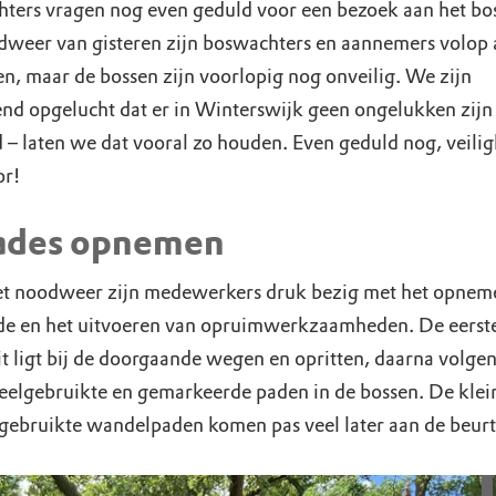
ters vragen nog even geduld voor een bezoek aan het bo
dweer van gisteren zijn boswachters en aannemers volop 
n, maar de bossen zijn voorlopig nog onveilig. We zijn
end opgelucht dat er in Winterswijk geen ongelukken zijn
 – laten we dat vooral zo houden. Even geduld nog, veilig
or!
ades opnemen
et noodweer zijn medewerkers druk bezig met het opnem
de en het uitvoeren van opruimwerkzaamheden. De eerst
it ligt bij de doorgaande wegen en opritten, daarna volge
veelgebruikte en gemarkeerde paden in de bossen. De klei
gebruikte wandelpaden komen pas veel later aan de beurt