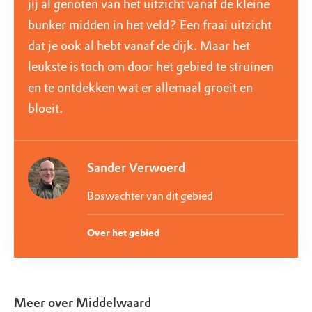
jij al genoten van het uitzicht vanaf de kleine
bunker midden in het veld? Een fraai uitzicht
dat je ook al hebt vanaf de dijk. Maar het
leukste is toch om door het gebied te struinen
en te ontdekken wat er allemaal groeit en
bloeit.
Sander Verwoerd
Boswachter van dit gebied
Over het gebied
Meer over
Middelwaard