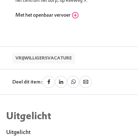
het centrum het dorp, op Reeweg 9.
Met het openbaar vervoer
Veerdienstterminal Schiermonnikoog
Zeedijk, 9976 VM Lauwersoog (GR)
Routebeschrijving
Informatiecentrum het Baken: Lauwersoog is
prima met het openbaar vervoer te bereiken. Reis
VRIJWILLIGERSVACATURE
met de trein tot Leeuwarden of Groningen.
Vanuit Leeuwarden neem je lijn 155 en vanaf
Groningen lijn 163 naar Lauwersoog. Beide
Deel dit item:
sluiten aan op de vertrektijden van de boot.
Neem in Lauwersoog de veerdienst of sneldienst
naar Schiermonnikoog. De veerdienst wordt
verzorgd door
Wagenborg Passagiersdiensten
.
Uitgelicht
Na aankomst van de veerdienst neem je een
aansluitende bus naar het dorp.
Informatiecentrum Het Baken vind je in het
Uitgelicht
centrum het dorp, op Reeweg 9.