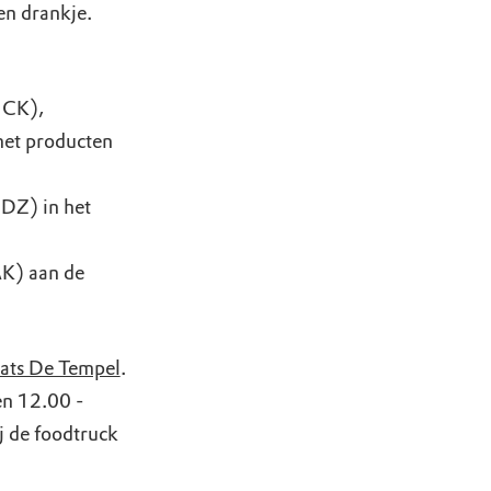
en drankje.
 CK),
met producten
DZ) in het
AK) aan de
aats De Tempel
.
en 12.00 -
j de foodtruck