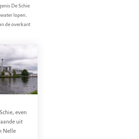
genis De Schie
 water lopen.
 welkom om
an de overkant
jn onderdeel
door
atieven met
naar het
ader om een
oene
Schie, even
taande uit
n Nelle
 20.00 uur