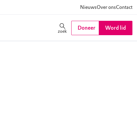
Nieuws
Over ons
Contact
Doneer
Word lid
zoek