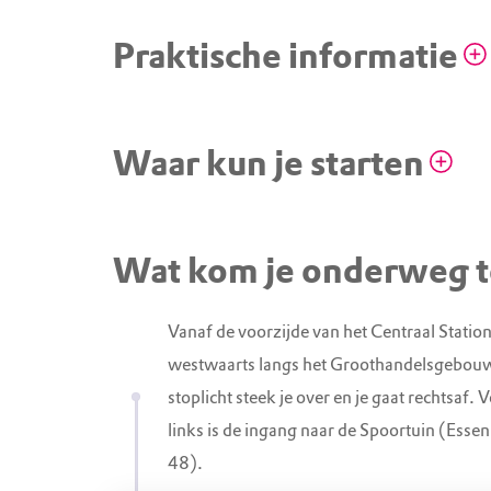
Praktische informatie
Rolstoel met begeleider
De route is goed begaanbaar met een r
Waar kun je starten
loopt volledig over een verhard pad.
Kinderwagen en buggy
De route is goed begaanbaar met een kinde
STARTPUNT
Wat kom je onderweg 
NS station Rotterdam Cent
volledig over een verhard pad.
Honden mogen alleen los op aangeg
Vanaf de voorzijde van het Centraal Station
Honden zijn toegestaan, mits aangelijn
westwaarts langs het Groothandelsgebouw.
opruimplicht van uitwerpselen op de h
stoplicht steek je over en je gaat rechtsaf. 
Proveniersplein 23, 3013 EA Rotterdam (ZH)
links is de ingang naar de Spoortuin (Esse
48).