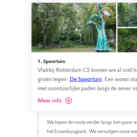
STARTPUNT
Kleine ingang vooraan Bui
Tempel
Delftweg 186, 3046 NC Rotterdam (ZH)
1. Spoortuin
Buitenplaats De Tempel is voor automobiliste
toegankelijk vanaf de
parkeerplaats aan de W
Vlakbij Rotterdam CS komen we al snel he
Abtspolderseweg
(
gratis voor parkeren voor 
groen tegen:
De Spoortuin
. Een woest st
Bestemmingsverkeer uitgezonderd.
met avontuurlijke paden langs de oever va
Er is een grote groentetuin en een plek om
Meer info
te wandelen. Het stuk grond tussen de sin
spoor is door bewoners in beheer genome
We lopen de route verder langs het spoor 
het Essenburgpark. We vervolgen onze we
De ingang is rechts van de Diergaardetun