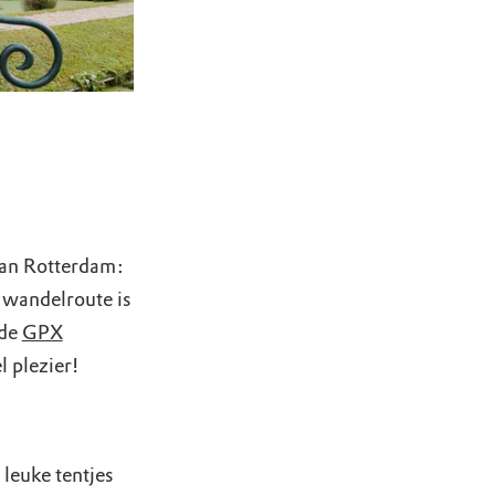
van Rotterdam:
 wandelroute is
 de
GPX
l plezier!
leuke tentjes