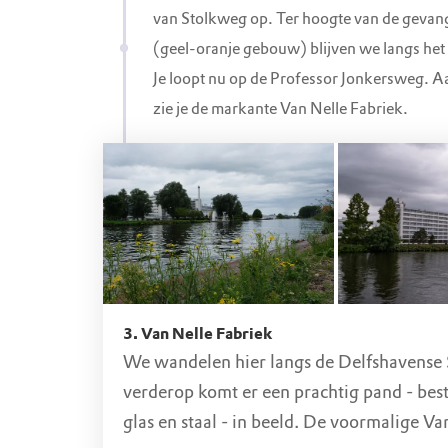
van Stolkweg op. Ter hoogte van de gevan
en de spoorlijn, de Mevlana moskee en de
(geel-oranje gebouw) blijven we langs het
Diergaardetunnel. Iedereen is van harte
Je loopt nu op de Professor Jonkersweg. A
van dit groen te genieten!
zie je de markante Van Nelle Fabriek.
Zowel de Spoortuin als Essenburgpark zi
van de Groene Connectie, een groen lint 
Delfshaven die verschillende groene initi
elkaar verbindt. Wij wandelen nu verder 
buitengebied, maar het is zeker een aanr
keer de wandelroute van 8 km van de
Gr
Connectie
te ontdekken.
3. Van Nelle Fabriek
We wandelen hier langs de Delfshavense 
Het Essenburgpark is open van:
verderop komt er een prachtig pand - bes
glas en staal - in beeld. De voormalige Va
1 april tot 1 oktober van 08.00 tot