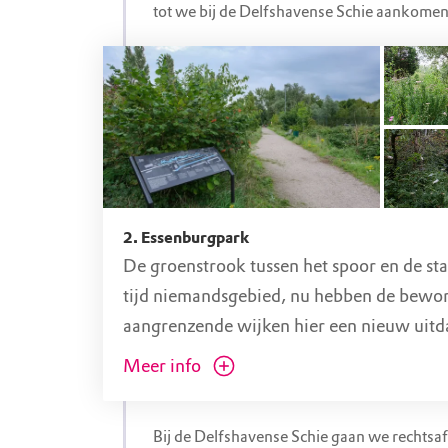
tot we bij de Delfshavense Schie aankomen
wij nu staan, bij de Statentunnel. De Spoor
toegankelijk, aan beide kanten. Het hek is
niet op slot.
Foto's van de locaties zijn gemaakt door 
Bekkum.
2. Essenburgpark
De groenstrook tussen het spoor en de st
tijd niemandsgebied, nu hebben de bewon
aangrenzende wijken hier een nieuw uit
stadspark van gemaakt:
het Essenburgpa
Meer info
Spoortuin en Pluktuin maken hier onderde
Het Essenburgpark is zo’n 900 meter lan
Bij de Delfshavense Schie gaan we rechts
meter breed en bevindt zich tussen de Es