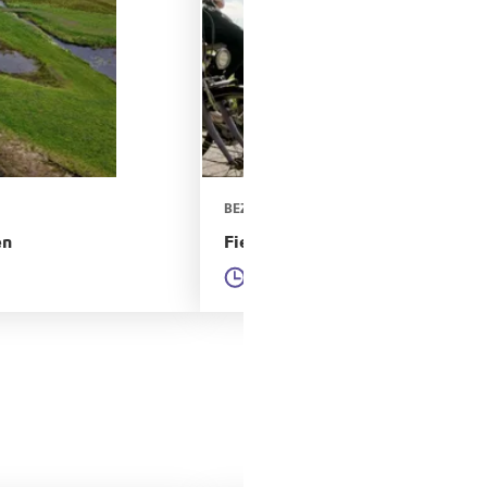
BEZOEKERSCENTRUM GOOI EN VECHTS
en
Fietsroute Vechtplassen vlak bij
2 uur 23
28,63km