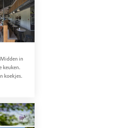
 Midden in
le keuken.
en koekjes.
ok voor lunch