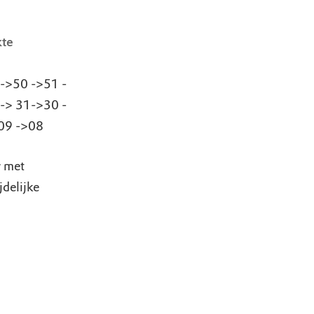
kte
->50 ->51 -
-> 31->30 -
>09 ->08
g met
jdelijke