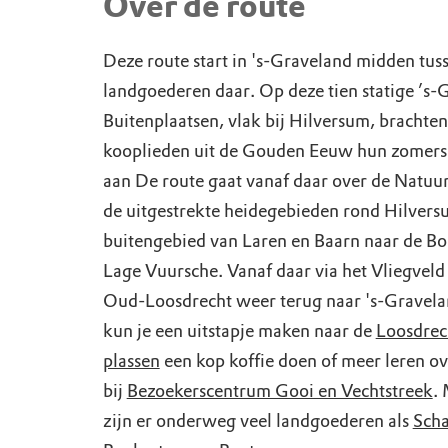
Over de route
Deze route start in 's-Graveland midden tus
landgoederen daar. Op deze tien statige ’s-
Buitenplaatsen, vlak bij Hilversum, brachte
kooplieden uit de Gouden Eeuw hun zomers
aan De route gaat vanaf daar over de Natuur
de uitgestrekte heidegebieden rond Hilversu
buitengebied van Laren en Baarn naar de Bo
Lage Vuursche. Vanaf daar via het Vliegvel
Oud-Loosdrecht weer terug naar 's-Gravel
kun je een uitstapje maken naar de
Loosdrec
plassen
een kop koffie doen of meer leren ov
bij
Bezoekerscentrum Gooi en Vechtstreek
.
zijn er onderweg veel landgoederen als
Scha