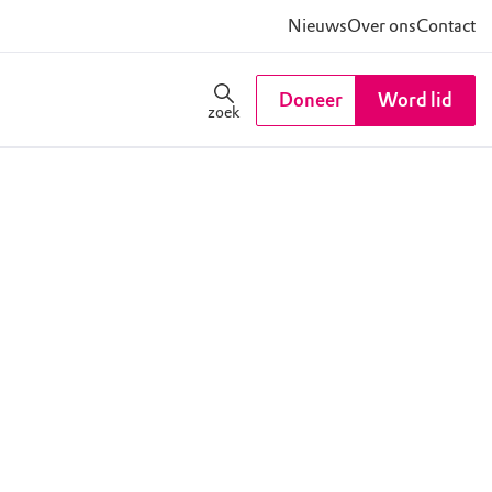
Nieuws
Over ons
Contact
Doneer
Word lid
zoek