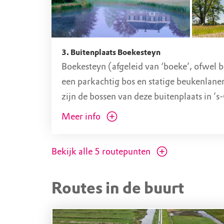
3. Buitenplaats Boekesteyn
Boekesteyn (afgeleid van ‘boeke’, ofwel 
een parkachtig bos en statige beukenlanen.
zijn de bossen van deze buitenplaats in ’
prachtig gekleurd door de oranje herfstb
Meer info
allerlei soorten paddenstoelen. Er zijn ver
wandelroutes en fietsroutes uitgezet. De r
Bekijk alle
5
routepunten
bij Bezoekerscentrum Gooi en Vechtstree
Routes in de buurt