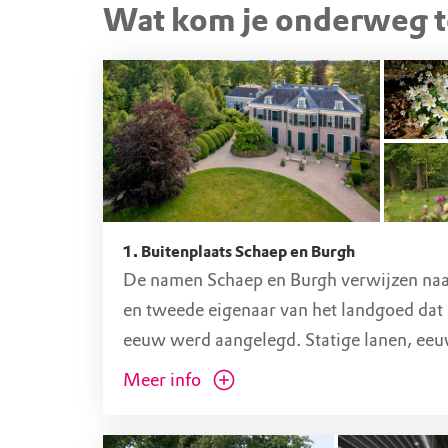
Wat kom je onderweg 
Ankeveensepad, 's-Gravel
Ankeveensepad 2, 1243 HX 's-Graveland (N
1. Buitenplaats Schaep en Burgh
De namen Schaep en Burgh verwijzen naar
en tweede eigenaar van het landgoed dat 
eeuw werd aangelegd. Statige lanen, e
gebouwen en idyllische waterpartijen. Het 
Meer info
de tijd hier heeft stilgestaan.