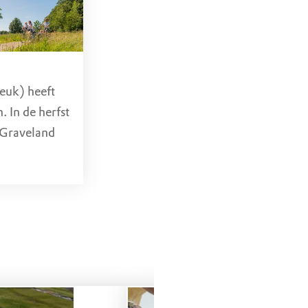
beuk) heeft
 In de herfst
s-Graveland
laderen en
schillende
outes starten
k.