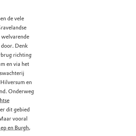
sen de vele
Gravelandse
n welvarende
 door. Denk
brug richting
m en via het
swachterij
d Hilversum en
and. Onderweg
htse
er dit gebied
 Maar vooral
ep en Burgh
,