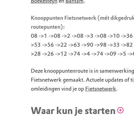
Boekesteyn
en
Bantam
.
Knooppunten Fietsnetwerk (mét dikgedru
routepunten):
08 ->1 ->08 ->2 ->08 ->3 ->08 ->10 ->36 
>53 ->56 ->22 ->63 ->90 ->98 ->33 ->82 
>28 ->26 ->12 ->74 ->4 ->74 ->09 ->5 -
Deze knooppuntenroute is in samenwerkin
Fietsnetwerk gemaakt. Actuele updates of ti
omleidingen vind je op
Fietsnetwerk
.
Waar kun je starten
STARTPUNT