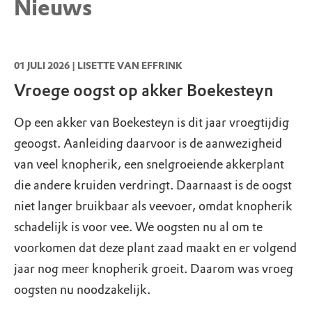
Nieuws
Geschikt voor rolstoel
van tevoren toestemming aan te vragen bij
s-Graveland, Tuinderij Land en
Bij Bezoekerscentrum Gooi en Vechtstreek
Natuurmonumenten.
Meer info en
Boschzigt
en op Boekesteyn en Gooilust is een
aanvraagformulier
.
01 JULI 2026 | LISETTE VAN EFFRINK
Leeuwenlaan 34
,
1243KB
's-Graveland
halfverhard pad dat toegankelijk is voor
Vroege oogst op akker Boekesteyn
T:
035-6563867
mindervaliden.
info@landenboschzigt.nl
Op een akker van Boekesteyn is dit jaar vroegtijdig
Parkeerbijdrage voor niet-leden
geoogst. Aanleiding daarvoor is de aanwezigheid
Sinds 1 februari 2022 betalen bezoekers van
van veel knopherik, een snelgroeiende akkerplant
Boekesteyn die geen lid zijn van
die andere kruiden verdringt. Daarnaast is de oogst
Natuurmonumenten een bijdrage voor
niet langer bruikbaar als veevoer, omdat knopherik
parkeren. Leden kunnen gratis uitrijden met
schadelijk is voor vee. We oogsten nu al om te
hun ledenpas.
voorkomen dat deze plant zaad maakt en er volgend
jaar nog meer knopherik groeit. Daarom was vroeg
oogsten nu noodzakelijk.