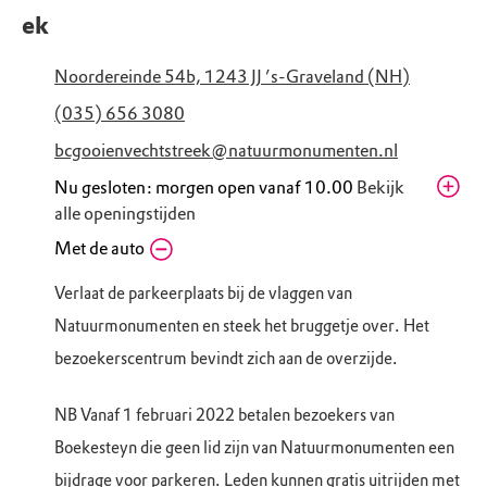
ek
Noordereinde 54b, 1243 JJ ’s-Graveland (NH)
(035) 656 3080
bcgooienvechtstreek@natuurmonumenten.nl
Nu gesloten: morgen open vanaf 10.00
Bekijk
alle openingstijden
Donderdag
Met de auto
10.00 - 17.00
Vrijdag
10.00 - 17.00
Verlaat de parkeerplaats bij de vlaggen van
Zaterdag
10.00 - 17.00
Natuurmonumenten en steek het bruggetje over. Het
Zondag
10.00 - 17.00
bezoekerscentrum bevindt zich aan de overzijde.
Maandag
Gesloten
Dinsdag
10.00 - 17.00
NB Vanaf 1 februari 2022 betalen bezoekers van
Woensdag
10.00 - 17.00
Boekesteyn die geen lid zijn van Natuurmonumenten een
bijdrage voor parkeren. Leden kunnen gratis uitrijden met