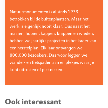
Natuurmonumenten is al sinds 1933
betrokken bij de buitenplaatsen. Maar het
werk is eigenlijk nooit klaar. Dus naast het
maaien, hooien, kappen, knippen en wieden,
hebben we jaarlijks projecten in het kader van
een herstelplan. Elk jaar ontvangen we
800.000 bezoekers. Daarvoor leggen we
wandel- en fietspaden aan en plekjes waar je
kunt uitrusten of picknicken.
Ook interessant