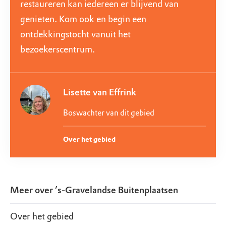
restaureren kan iedereen er blijvend van
genieten. Kom ook en begin een
ontdekkingstocht vanuit het
bezoekerscentrum.
Lisette van Effrink
Boswachter van dit gebied
Over het gebied
Meer over
’s-Gravelandse Buitenplaatsen
Over het gebied