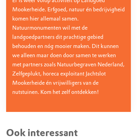
Er is weer volop activiteit op Landgoed
Mookerheide. Erfgoed, natuur én bedrijvigheid
komen hier allemaal samen.
Natuurmonumenten wil met de
landgoedpartners dit prachtige gebied
behouden en nóg mooier maken. Dit kunnen
we alleen maar doen door samen te werken
met partners zoals Natuurbegraven Nederland,
Zelfgeplukt, horeca exploitant Jachtslot
Mookerheide én vrijwilligers van de
nutstuinen. Kom het zelf ontdekken!
Ook interessant