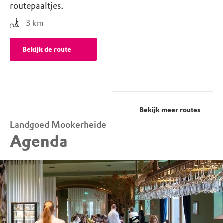
routepaaltjes.
3
km
Bekijk de route
Bekijk meer routes
Landgoed Mookerheide
Agenda