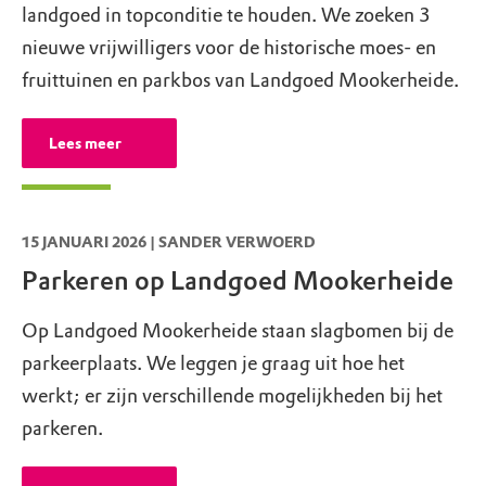
landgoed in topconditie te houden. We zoeken 3
Op de parkeerplaats van Landgoed
nieuwe vrijwilligers voor de historische moes- en
Mookerheide aan de Heumensebaan vraagt
fruittuinen en parkbos van Landgoed Mookerheide.
Natuurmonumenten vanaf 12 januari 2026
een bijdrage voor niet-leden die met de auto
Lees meer
komen. Leden en vrijwilligers van
Natuurmonumenten parkeren gratis, je kunt
vrij uit rijden met je lidmaatschapspas of
15 JANUARI 2026 | SANDER VERWOERD
vrijwilligerspas. Meer hierover vind je op:
Parkeren op Landgoed Mookerheide
https://www.natuurmonumenten.nl/de-
natuur-in/parkeerbijdrage
Op Landgoed Mookerheide staan slagbomen bij de
parkeerplaats. We leggen je graag uit hoe het
werkt; er zijn verschillende mogelijkheden bij het
parkeren.