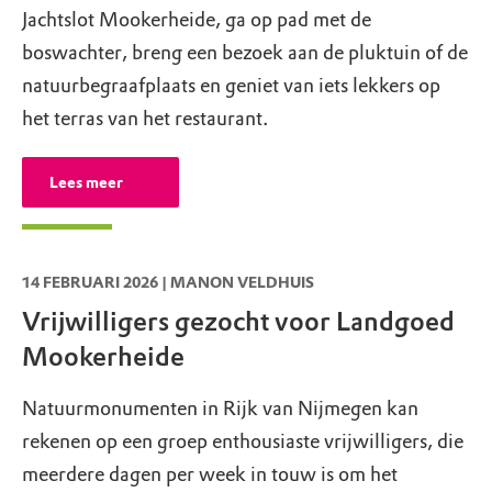
Jachtslot Mookerheide, ga op pad met de
cultureel erfgoed. Behoud van het
excursieboswachter maximaal 12 personen
boswachter, breng een bezoek aan de pluktuin of de
(archeologisch) bodemarchief hoort
mee op een mooie tocht over het landgoed.
natuurbegraafplaats en geniet van iets lekkers op
daarbij. Zoeken met een metaaldetector en
Hierbij komt alles aan bod: van de
het terras van het restaurant.
magneetvissen is daarom niet toegestaan in
historische kassen, de boomboeketten en
onze gebieden.
Lees hier meer
.
uiteraard ook het historisch deel van het
Lees meer
jachtslot. Een rondleiding duurt 1,5 tot 2
uur. Deze groepsexcursie kun je aanvragen
via
sales@jachtslot.com
. Geef hierbij het
14 FEBRUARI 2026 | MANON VELDHUIS
volgende aan: de voorkeursdatum, de
Vrijwilligers gezocht voor Landgoed
gewenste aanvangstijd, de groepsgrootte.
Mookerheide
De kosten van deze groepsexcursie zijn €
171,50 per groep inclusief BTW, exclusief
Natuurmonumenten in Rijk van Nijmegen kan
consumpties.
rekenen op een groep enthousiaste vrijwilligers, die
meerdere dagen per week in touw is om het
Per 12 januari 2026: parkeerbijdrage