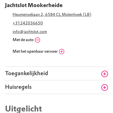
Jachtslot Mookerheide
Heumensebaan 2, 6584 CL Molenhoek (LB)
+31242036650
info@jachtslot.com
Met de auto
Met het openbaar vervoer
NS station Mook-Molenhoek
Lindenlaan, 6584 AC Mook (LB)
Routebeschrijving
Toegankelijkheid
Huisregels
Geschikt voor rolstoel
Er is een lift aanwezig, de toren is alleen via
Honden niet toegestaan
een trap bereikbaar.
Uitgelicht
Honden mogen niet mee naar binnen tijdens