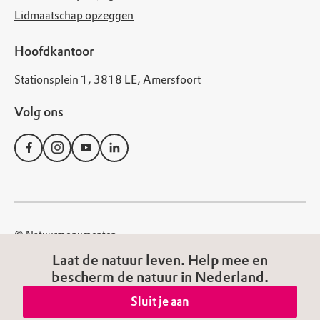
Lidmaatschap opzeggen
Hoofdkantoor
Stationsplein 1, 3818 LE, Amersfoort
Volg ons
© Natuurmonumenten
Disclaimer
Privacy Statement
Cookies
Laat de natuur leven. Help mee en
bescherm de natuur in Nederland.
Algemene voorwaarden
Toegankelijkheid
Sluit je aan