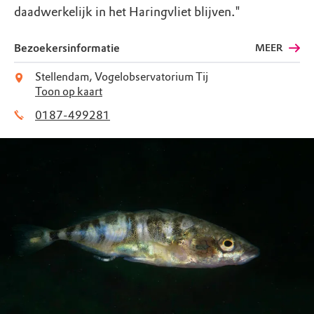
daadwerkelijk in het Haringvliet blijven."
Bezoekersinformatie
MEER
Stellendam, Vogelobservatorium Tij
Toon op kaart
0187-499281