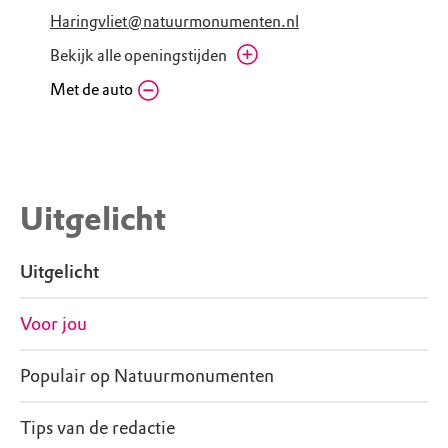
Haringvliet@natuurmonumenten.nl
Bekijk alle openingstijden
Vrijdag
Met de auto
06.10 - 21.21
Zaterdag
06.12 - 21.19
Zondag
06.13 - 21.18
Maandag
06.15 - 21.16
Dinsdag
06.17 - 21.14
Uitgelicht
Woensdag
06.18 - 21.12
Donderdag
06.20 - 21.10
Uitgelicht
Voor jou
Populair op Natuurmonumenten
Tips van de redactie