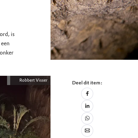
rd, is
 een
donker
Robbert Visser
Deel dit item: