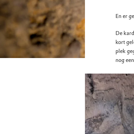
En er ge
De kard
kort ge
plek ge
nog een