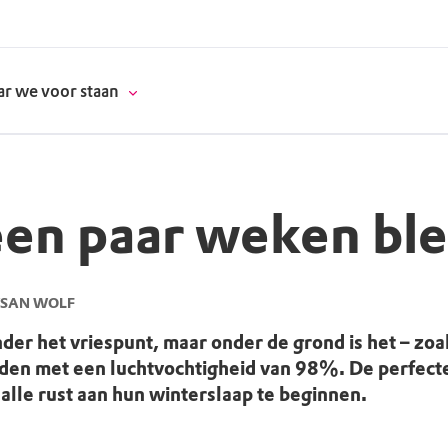
r we voor staan
en paar weken bl
donatie
erschap
YSAN WOLF
nder het vriespunt, maar onder de grond is het – zoal
es
natuur
en met een luchtvochtigheid van 98%. De perfecte
alle rust aan hun winterslaap te beginnen.
supporters