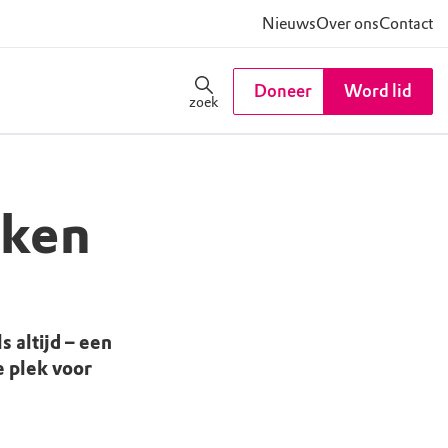
Nieuws
Over ons
Contact
Doneer
Word lid
zoek
eken
s altijd – een
 plek voor