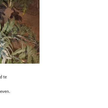
d te
oeven.