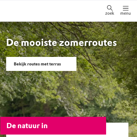
zoek
menu
De mooiste zomerroutes
Bekijk routes met terras
De natuur in