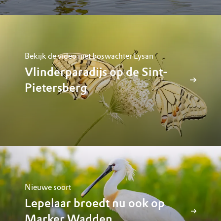
Bekijk de video met boswachter Lysan
Vlinderparadijs op de Sint-
Pietersberg
Nieuwe soort
Lepelaar broedt nu ook op
Marker Wadden