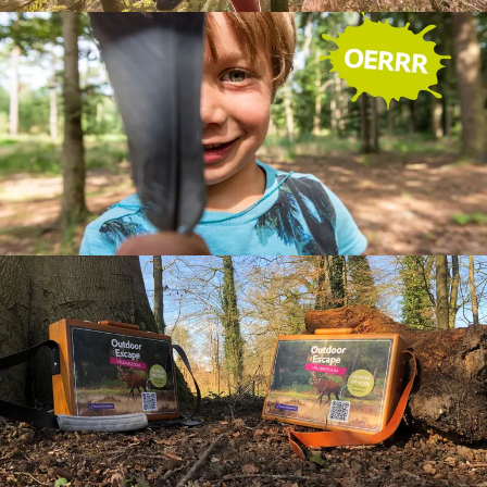
Speurtochten
Samen op pad en speuren in de natuur. Ga op zoek
naar Victor Vos, ontdek de Manieren van Dieren of
geniet van de seizoenen met de seizoensspeurtocht.
Bekijk ze allemaal
Feestje vieren in het bos
Vier je feestje bij bezoekerscentrum Veluwezoom.
Met of zonder boswachter.
Klik hier voor het aanbod