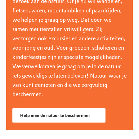
bezoek aan de natuur. Of je nu wil wandelen,
fietsen, varen, mountainbiken of paardrijden,
we helpen je graag op weg. Dat doen we
samen met tientallen vrijwilligers. Zij
verzorgen ook excursies en andere activiteiten,
voor jong en oud. Voor groepen, scholieren en
kinderfeestjes zijn er speciale mogelijkheden.
We verwelkomen je graag om je in de natuur
iets geweldigs te laten beleven! Natuur waar je
van kunt genieten en die we zorgvuldig
beschermen.
Help mee de natuur te beschermen