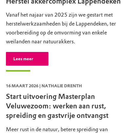
Herstel akkercomplex Lappendeken
Tweede pinksterdag: geopend van 10.00u -
Natuurmonumenten beschermt natuur en
17.00u
Vanaf het najaar van 2025 zijn we gestart met
cultureel erfgoed. Behoud van het
Sinterklaasavond: geopend van 10.00u -
herstelwerkzaamheden bij de Lappendeken, ter
(archeologisch) bodemarchief hoort
15.00u
voorbereiding op de omvorming van enkele
daarbij. Zoeken met een metaaldetector en
Eerste kerstdag: GESLOTEN
weilanden naar natuurakkers.
magneetvissen is daarom niet toegestaan in
Tweede kerstdag: geopend van 12.00u -
onze gebieden.
Lees hier meer
.
17.00u
Lees meer
Oudejaarsdag: GESLOTEN
Vliegen met drones niet toegestaan
Vliegen met drones schaadt de natuur en is
16 MAART 2026 | NATHALIE DRENTH
daarom ongewenst in onze gebieden. Boven
Start uitvoering Masterplan
beschermde natuur (Natura2000-gebieden)
Veluwezoom: werken aan rust,
zijn drones sowieso niet toegestaan.
Lees
spreiding en gastvrije ontvangst
hier meer
.
Meer rust in de natuur, betere spreiding van