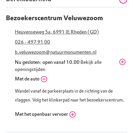
Bezoekerscentrum Veluwezoom
Heuvenseweg 5a, 6991 JE Rheden (GD)
026 - 497 91 00
b.veluwezoom@natuurmonumenten.nl
Nu gesloten: open vanaf 10.00
Bekijk alle
openingstijden
Zaterdag
Met de auto
10.00 - 17.00
zomervakantie
Wandel vanaf de parkeerplaats in de richting van de
Zondag
10.00 - 17.00
zomervakantie
vlaggen. Volg het klinkerpad naar het bezoekerscentrum.
Maandag
10.00 - 17.00
zomervakantie
Met het openbaar vervoer
Dinsdag
10.00 - 17.00
NS Station Rheden
zomervakantie
Routebeschrijving