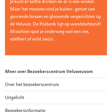
Je kunt er koffie drinken en er is een winkel.
Maar het mooiste vind je buiten: geniet van
geurende bossen en glooiende vergezichten op
de Veluwe. De Posbank ligt op wandelafstand!
Misschien spot je onderweg wel een ree,
edelhert of wild zwijn.
Meer over
Bezoekerscentrum Veluwezoom
Over het bezoekerscentrum
Uitgelicht
Bezoekersinformatie