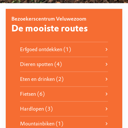
Outdoor escape
Bezoekerscentrum Veluwezoom
De mooiste routes
Bij de Outdoor Escapes van Bezoekerscentrum
Veluwezoom ga je samen op pad door de bossen van
het prachtige landgoed Heuven in Nationaal Park
Erfgoed ontdekken (1)
Veluwezoom!
Dit is geen escape room binnen vier muren, maar
Dieren spotten (4)
een avontuurlijke tocht in de buitenlucht, midden in
Eten en drinken (2)
de natuur.
Fietsen (6)
Outdoor Escape Veluwezoom
Hardlopen (3)
Mountainbiken (1)