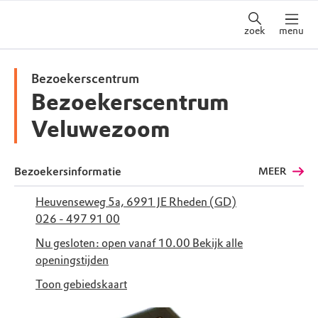
zoek
menu
Bezoekerscentrum
Bezoekerscentrum
Veluwezoom
Bezoekersinformatie
MEER
Heuvenseweg 5a, 6991 JE Rheden (GD)
026 - 497 91 00
Nu gesloten: open vanaf 10.00
Bekijk alle
openingstijden
Toon gebiedskaart