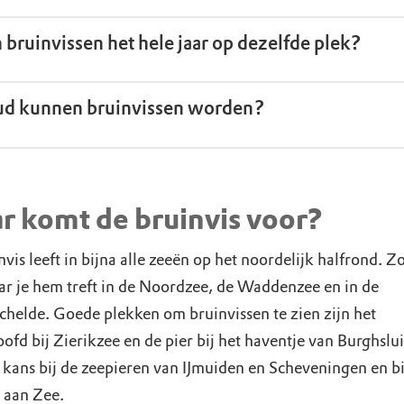
ouwtjes zijn geslachtsrijp als ze vijf of zes jaar oud zijn en krijgen mee
n bruinvissen het hele jaar op dezelfde plek?
 jaar een jong, maar om het jaar.
anwijzingen dat er migratie is, maar er is meer onderzoek nodig om pre
ud kunnen bruinvissen worden?
wat de ‘Nederlandse’ bruinvissen doen. Zo is er van onderzoek uit
ië bekend dat de bruinvissen die in het Kattegat en in Skagerrak zijn
is kan in zeldzame gevallen 24 jaar oud worden, maar gemiddeld wor
d richting Noorwegen en Faeröer trekken.
uder van 6 jaar. Doodsoorzaken zijn jacht, verstrikt raken in vissersnet
r komt de bruinvis voor?
 verontreiniging en natuurlijke vijanden als haaien en grotere
tigen (denk aan orka en tuimelaar).
vis leeft in bijna alle zeeën op het noordelijk halfrond. Zo
ar je hem treft in de Noordzee, de Waddenzee en in de
chelde. Goede plekken om bruinvissen te zien zijn het
fd bij Zierikzee en de pier bij het haventje van Burghslu
 kans bij de zeepieren van IJmuiden en Scheveningen en bi
 aan Zee.