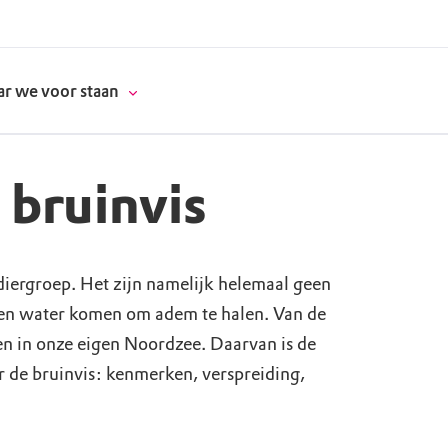
r we voor staan
 bruinvis
donatie
iergroep. Het zijn namelijk helemaal geen
erschap
en water komen om adem te halen. Van de
en in onze eigen Noordzee. Daarvan is de
es
natuur
r de bruinvis: kenmerken, verspreiding,
supporters