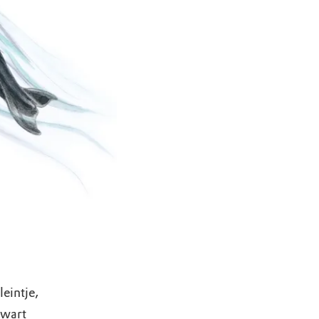
eintje,
zwart