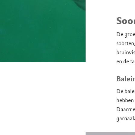
Soo
De groep
soorten,
bruinvi
en de t
Balei
De balei
hebben 
Daarmee 
garnaala