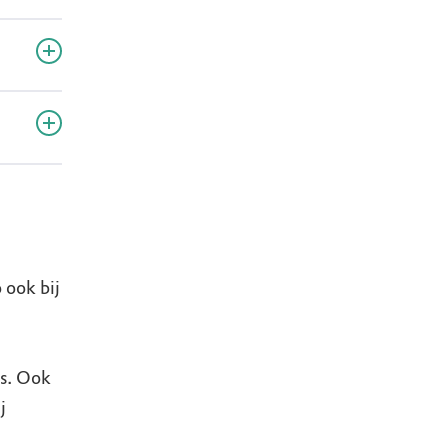
stal
cies
dt
ten,
 ook bij
is. Ook
j