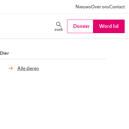
Nieuws
Over ons
Contact
Doneer
Word lid
zoek
Dier
Alle dieren