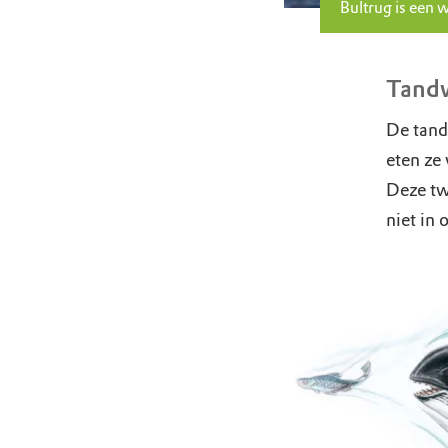
Bultrug is een 
Tandw
De tand
eten ze 
Deze twe
niet in