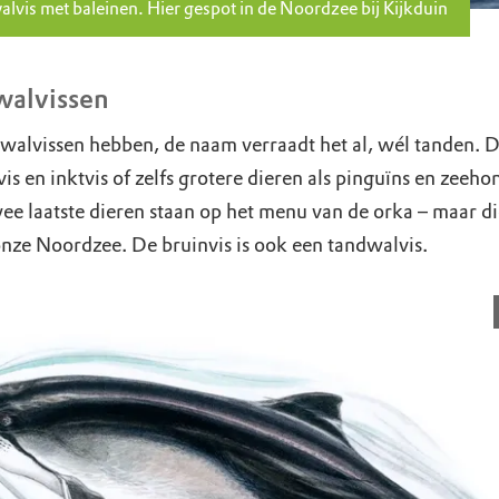
walvis met baleinen. Hier gespot in de Noordzee bij Kijkduin
alvissen
walvissen hebben, de naam verraadt het al, wél tanden.
vis en inktvis of zelfs grotere dieren als pinguïns en zeeho
e laatste dieren staan op het menu van de orka – maar die
 onze Noordzee. De bruinvis is ook een tandwalvis.