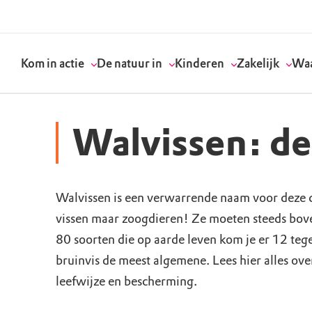
Kom in actie
De natuur in
Kinderen
Zakelijk
Waa
Walvissen: de
Doneer
Routes
Kinderactiviteiten
Geef een bedrijfs
Onze visie
Walvissen is een verwarrende naam voor deze d
Word lid
Agenda
Speelnatuur
Strategisch partn
Standpunten
vissen maar zoogdieren! Ze moeten steeds bov
80 soorten die op aarde leven kom je er 12 teg
Word vrijwilliger
Natuurgebieden
Verjaardagsfeestj
Vergaderen in de 
Actuele thema's
bruinvis de meest algemene. Lees hier alles ove
Werken bij
Bezoekerscentra
Speeltips
Onze partners & 
Wat wij doen
leefwijze en bescherming.