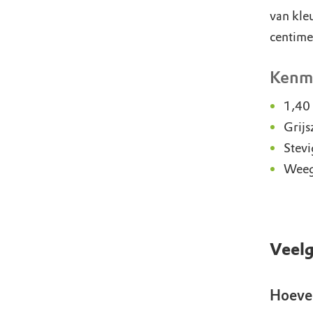
van kle
centimet
Kenm
1,40 
Grijs
Stevi
Weeg
Veelg
Hoevee