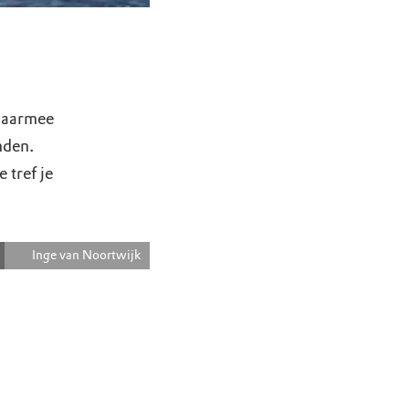
 Daarmee
nden.
 tref je
Inge van Noortwijk