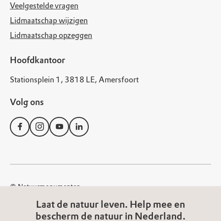
Veelgestelde vragen
Lidmaatschap wijzigen
Lidmaatschap opzeggen
Hoofdkantoor
Stationsplein 1, 3818 LE, Amersfoort
Volg ons
© Natuurmonumenten
Disclaimer
Privacy Statement
Cookies
Laat de natuur leven. Help mee en
bescherm de natuur in Nederland.
Algemene voorwaarden
Toegankelijkheid