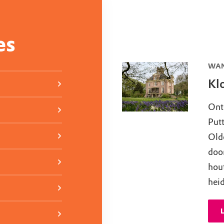
es
WAN
Kl
Ont
Put
Old
door
hou
heid