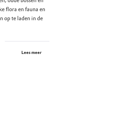
en, oude bossen en
ke flora en fauna en
n op te laden in de
Lees meer