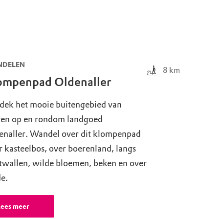
DELEN
8
km
ompenpad Oldenaller
dek het mooie buitengebied van
ten op en rondom landgoed
enaller. Wandel over dit klompenpad
 kasteelbos, over boerenland, langs
twallen, wilde bloemen, beken en over
e.
Lees meer