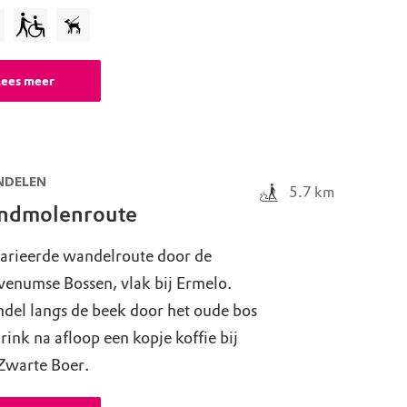
Lees meer
DELEN
5.7
km
ndmolenroute
arieerde wandelroute door de
venumse Bossen, vlak bij Ermelo.
del langs de beek door het oude bos
rink na afloop een kopje koffie bij
Zwarte Boer.