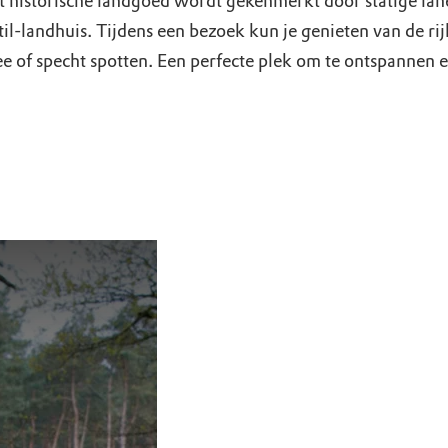
t historische landgoed wordt gekenmerkt door statige lan
il-landhuis. Tijdens een bezoek kun je genieten van de rij
ee of specht spotten. Een perfecte plek om te ontspannen e
en ravotten
altijd iets te beleven op
tuur Oud Groevenbeek
Oud Groevenbeek