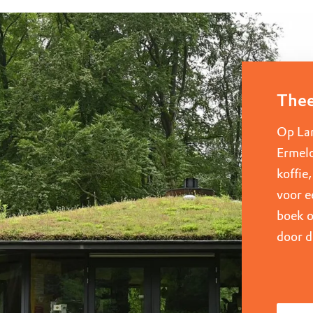
uur
r OERRR
rt
ek
Thee
Op La
Ermelo
koffie
voor e
boek o
door d