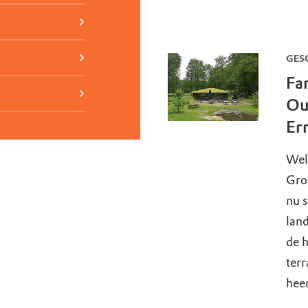
GES
Fa
Ou
Er
Wel
Gro
nu 
land
de h
terr
heer