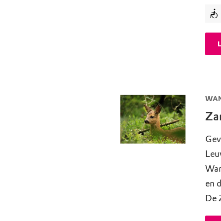
WAN
Za
Gev
Leu
Wan
en d
De 