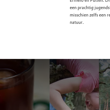
Ermelo en Putten. Di
een prachtig jugendst
misschien zelfs een r
natuur.
Geniet van de natuur
Klimmen, klauteren 
en een gebakje.
Speelna