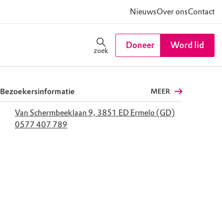
Nieuws
Over ons
Contact
Doneer
Word lid
zoek
Bezoekersinformatie
MEER
Van Schermbeeklaan 9, 3851 ED Ermelo (GD)
0577 407 789