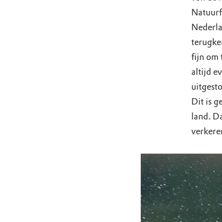
Natuurf
Nederla
terugker
fijn om 
altijd 
uitgest
Dit is g
land. Da
verkere