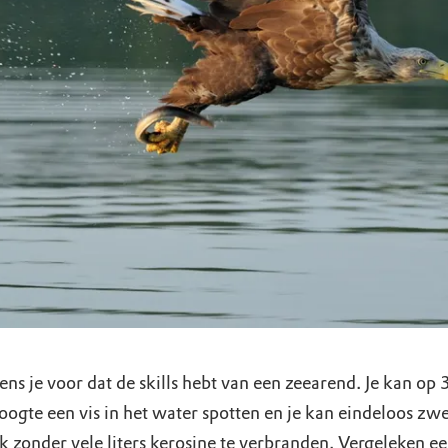
eens je voor dat de skills hebt van een zeearend. Je kan op
oogte een vis in het water spotten en je kan eindeloos zw
k zonder vele liters kerosine te verbranden. Vergeleken e