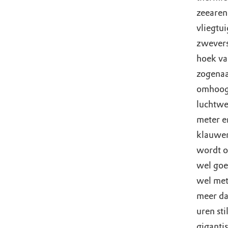
zeearen
vliegtu
zwevers
hoek van
zogenaa
omhoogg
luchtwe
meter en
klauwen
wordt o
wel goed
wel met
meer da
uren sti
giganti