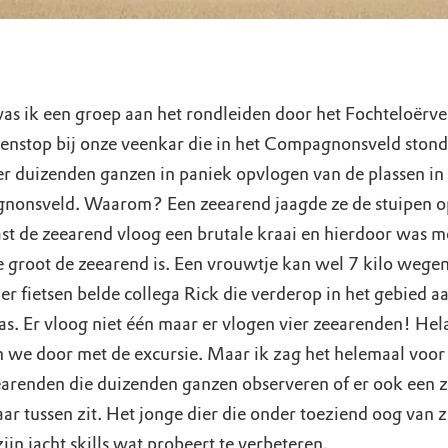
was ik een groep aan het rondleiden door het Fochteloërve
senstop bij onze veenkar die in het Compagnonsveld ston
er duizenden ganzen in paniek opvlogen van de plassen in
onsveld. Waarom? Een zeearend jaagde ze de stuipen o
ast de zeearend vloog een brutale kraai en hierdoor was m
e groot de zeearend is. Een vrouwtje kan wel 7 kilo wege
r fietsen belde collega Rick die verderop in het gebied a
s. Er vloog niet één maar er vlogen vier zeearenden! Hel
 we door met de excursie. Maar ik zag het helemaal voor
earenden die duizenden ganzen observeren of er ook een
r tussen zit. Het jonge dier die onder toeziend oog van z
ijn jacht skills wat probeert te verbeteren.