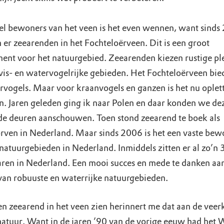
el bewoners van het veen is het even wennen, want sinds
 er zeearenden in het Fochteloërveen. Dit is een groot
ent voor het natuurgebied. Zeearenden kiezen rustige p
 vis- en watervogelrijke gebieden. Het Fochteloërveen bied
rvogels. Maar voor kraanvogels en ganzen is het nu oplet
n. Jaren geleden ging ik naar Polen en daar konden we de
de deuren aanschouwen. Toen stond zeearend te boek als
orven in Nederland. Maar sinds 2006 is het een vaste bew
 natuurgebieden in Nederland. Inmiddels zitten er al zo’n 
ren in Nederland. Een mooi succes en mede te danken aan
 van robuuste en waterrijke natuurgebieden.
een zeearend in het veen zien herinnert me dat aan de veer
natuur. Want in de jaren ’90 van de vorige eeuw had het 