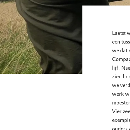
Laatst 
een tus
we dat 
Compagn
lijf! Na
zien ho
we verde
werk wa
moesten
Vier ze
exemplaa
ouders z