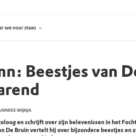
r we voor staan
n: Beestjes van D
donatie
arend
erschap
es
natuur
ANNEKE WIJNJA
supporters
coloog en schrijft over zijn belevenissen in het Foch
n De Bruin vertelt hij over bijzondere beestjes en