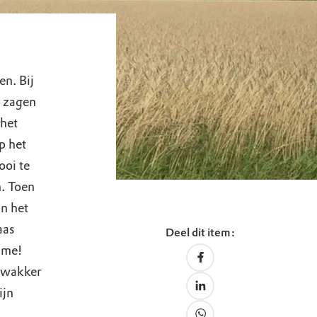
en. Bij
d zagen
 het
p het
ooi te
n. Toen
an het
aas
Deel dit item:
 me!
 zwakker
ijn