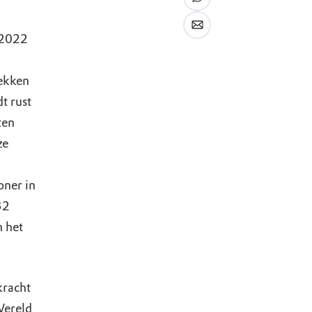
 2022
lekken
t rust
ten
ze
oner in
32
 het
kracht
Wereld