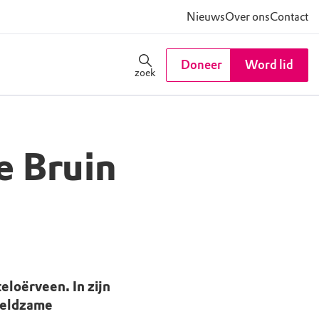
Nieuws
Over ons
Contact
Doneer
Word lid
zoek
e Bruin
teloërveen. In zijn
 zeldzame