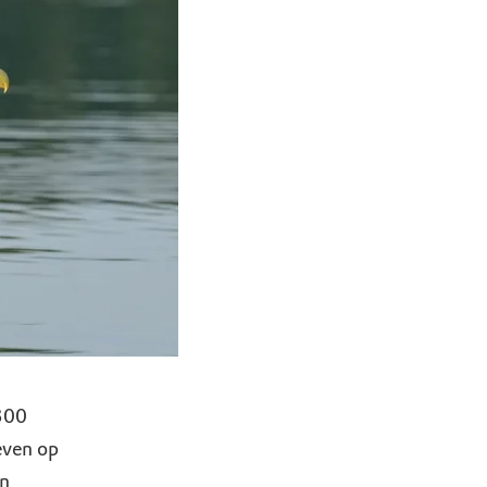
 300
even op
en