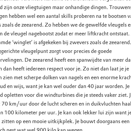
d zijn onze vliegtuigen maar onhandige dingen. Trouwen
igen hebben wel een aantal skills proberen na te bootsen v
 zoals de zeearend. Zo hebben we de gewelfde vleugels e
 de vleugel nagebootst zodat er meer liftkracht ontstaat. 
mde ‘winglet’ is afgekeken bij zwevers zoals de zeearend
erichte vleugelpunt zorgt voor precies de goede
rvelingen. De zeearend heeft een spanwijdte van meer da
 dan heeft iedereen respect voor je. Zo niet dan laat je je
 zien met scherpe dolken van nagels en een enorme kracht
ud en wijs, want je kan wel ouder dan 40 jaar worden. Je
 opletten voor die windturbines die je steeds vaker ziet. 
 70 km/uur door de lucht scheren en in duikvluchten haal
n 100 kilometer per uur. Je kan ook lekker lui zijn want j
l zitten op een mooie uitkijkplek. Je bouwt doorgaans een
sch nest wat wel 900 kilo kan wegen.