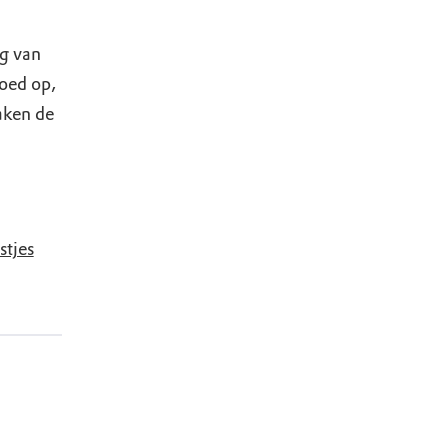
ng van
goed op,
aken de
stjes