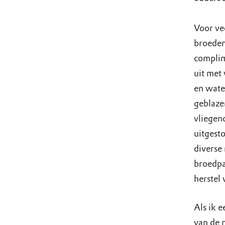
Voor ve
broeden
complim
uit met
en wate
geblaze
vliegen
uitgest
diverse
broedpa
herstel
Als ik 
van de 