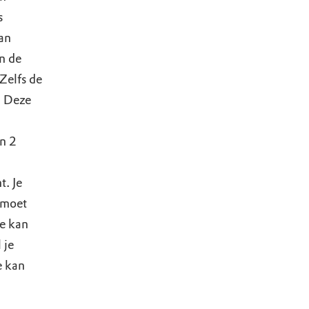
s
an
n de
Zelfs de
. Deze
n 2
. Je
 moet
Je kan
 je
e kan