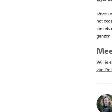
Deze ze
het eco
zie iets
ganzen 
Mee
Wil je 
van De 