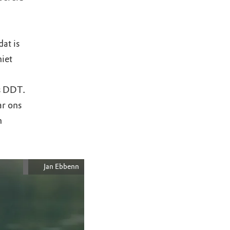
at is
niet
ls DDT.
ar ons
n
Jan Ebbenn