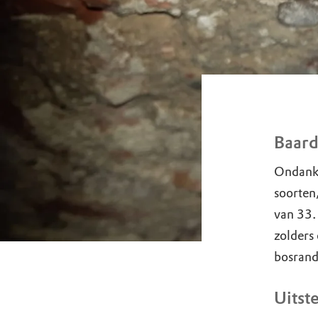
Baard
Ondanks
soorten
van 33.
zolders
bosrand
Uitst