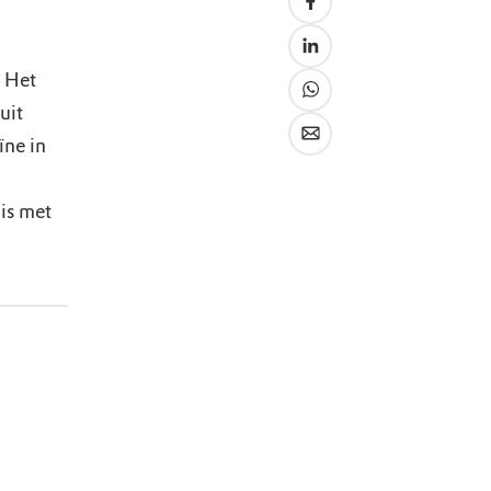
 Het
uit
ïne in
 is met