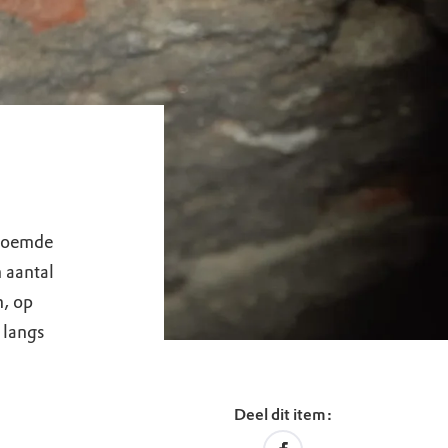
enoemde
 aantal
n, op
 langs
Deel dit item: