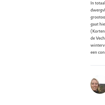
In tota
dwergvl
grootoo
gaat hie
(Korten
de Vech
winterve
een con