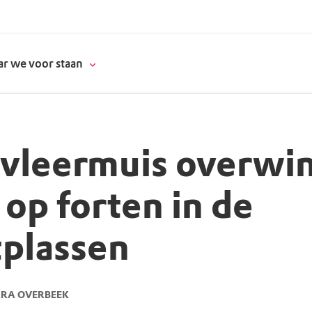
r we voor staan
vleermuis overwin
donatie
 op forten in de
erschap
plassen
es
natuur
supporters
RA OVERBEEK