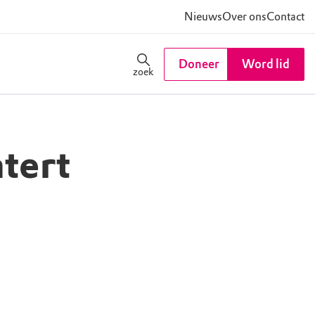
Nieuws
Over ons
Contact
Doneer
Word lid
zoek
tert