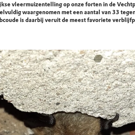
uur
r OERRR
ijkse vleermuizentelling op onze forten in de Vechtp
elvuldig waargenomen met een aantal van 33 tege
rt
 Abcoude is daarbij veruit de meest favoriete verblijf
ek