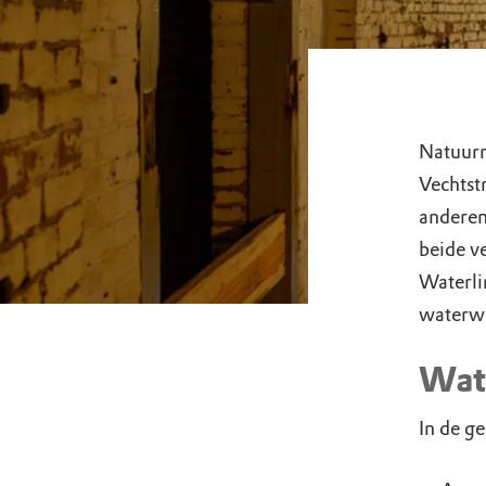
Natuurm
Vechtst
anderen
beide v
Waterli
waterwe
Wat
In de ge