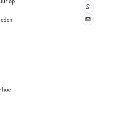
uur op
ieden
e hoe