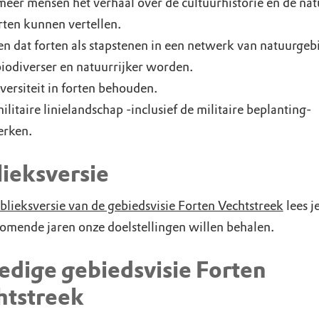
éér mensen het verhaal over de cultuurhistorie en de nat
rten kunnen vertellen.
n dat forten als stapstenen in een netwerk van natuurgeb
iodiverser en natuurrijker worden.
versiteit in forten behouden.
ilitaire linielandschap -inclusief de militaire beplanting-
erken.
lieksversie
blieksversie van de gebiedsvisie Forten Vechtstreek
lees j
komende jaren onze doelstellingen willen behalen.
edige gebiedsvisie Forten
htstreek