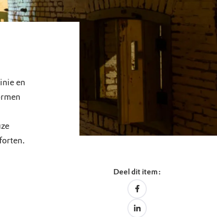
inie en
ormen
uze
forten.
Deel dit item: