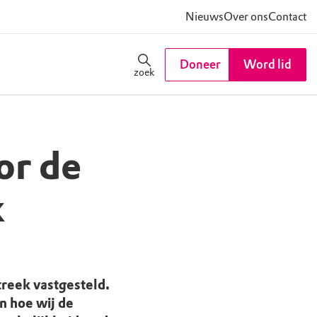
Nieuws
Over ons
Contact
Doneer
Word lid
zoek
or de
k
reek vastgesteld.
n hoe wij de