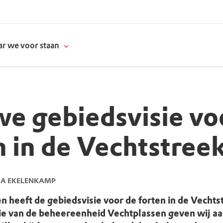
r we voor staan
e gebiedsvisie vo
donatie
n in de Vechtstree
erschap
es
natuur
GA EKELENKAMP
supporters
heeft de gebiedsvisie voor de forten in de Vechtst
ie van de beheereenheid Vechtplassen geven wij aa