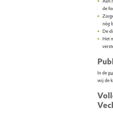
Aan m
de fo
Zorge
nóg b
De di
Het m
verst
Pub
In de
pu
wij de 
Voll
Vec