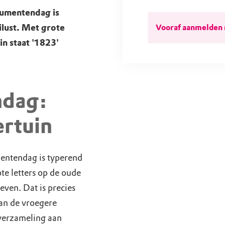
umentendag is
ilust. Met grote
Vooraf aanmelden 
n staat '1823'
dag:
ertuin
entendag is typerend
te letters op de oude
even. Dat is precies
an de vroegere
verzameling aan