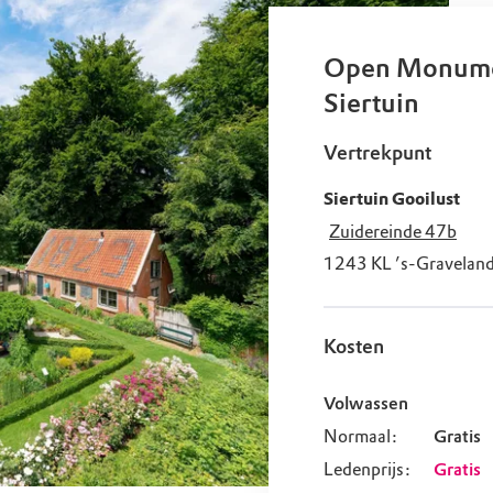
uur
r OERRR
rt
Open Monumen
Siertuin
ek
Vertrekpunt
Siertuin Gooilust
Zuidereinde 47b
1243 KL
’s-Gravelan
Kosten
Volwassen
Normaal:
Gratis
Ledenprijs:
Gratis