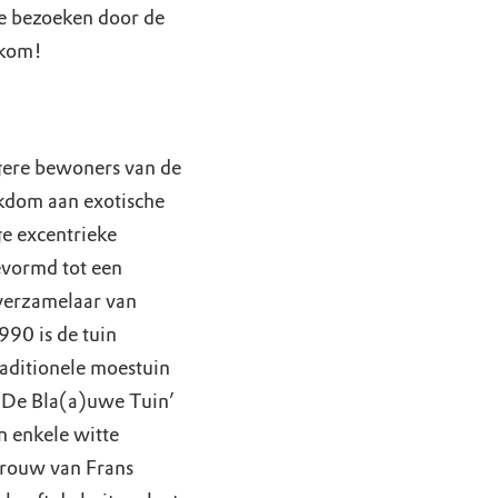
te bezoeken door de
lkom!
gere bewoners van de
jkdom aan exotische
e excentrieke
evormd tot een
 verzamelaar van
990 is de tuin
aditionele moestuin
 ‘De Bla(a)uwe Tuin’
n enkele witte
vrouw van Frans