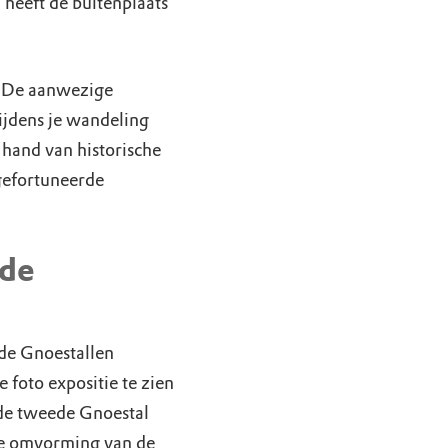
 heeft de buitenplaats
j. De aanwezige
Tijdens je wandeling
 hand van historische
 gefortuneerde
 de
eide Gnoestallen
e foto expositie te zien
 de tweede Gnoestal
de omvorming van de