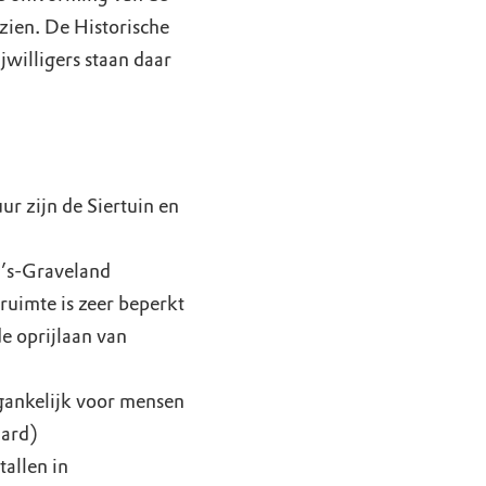
 zien. De Historische
willigers staan daar
r zijn de Siertuin en
 ’s-Graveland
ruimte is zeer beperkt
de oprijlaan van
egankelijk voor mensen
hard)
allen in