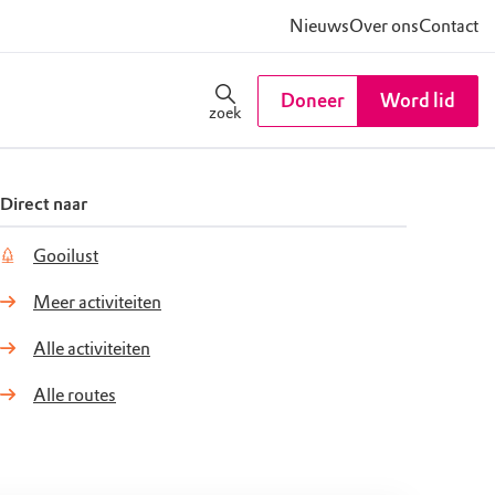
Nieuws
Over ons
Contact
Doneer
Word lid
zoek
Direct naar
Gooilust
Meer activiteiten
Alle activiteiten
Alle routes