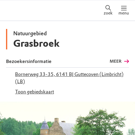
zoek
menu
Natuurgebied
Grasbroek
Bezoekersinformatie
MEER
Bornerweg 33-35, 6141 BJ Guttecoven (Limbricht)
(LB)
Toon gebiedskaart