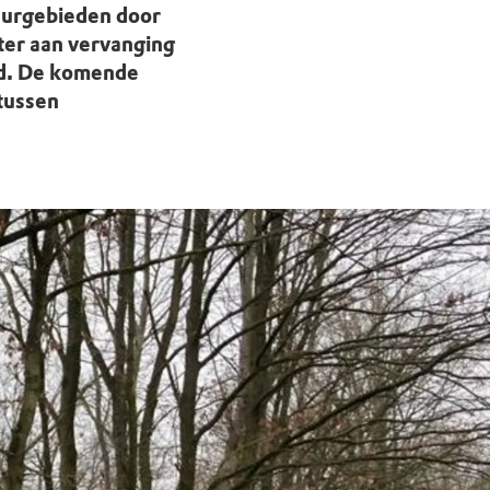
tuurgebieden door
ster aan vervanging
aad. De komende
tussen