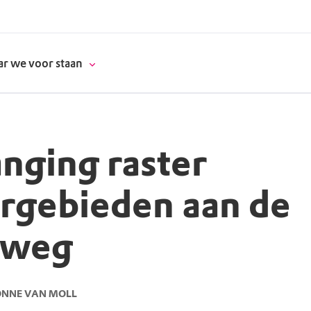
r we voor staan
nging raster
donatie
rgebieden aan de
erschap
rweg
es
natuur
supporters
ONNE VAN MOLL