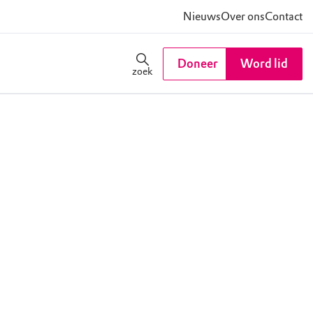
Nieuws
Over ons
Contact
Doneer
Word lid
zoek