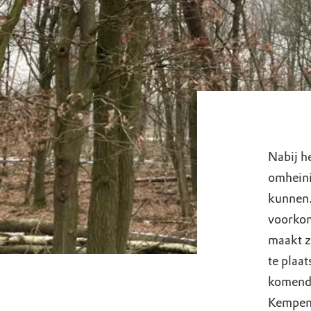
Nabij h
omheini
kunnen.
voorkom
maakt z
te plaat
komende
Kempen