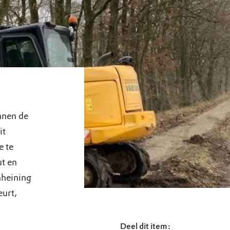
nnen de
it
e te
t en
mheining
eurt,
Deel dit item: