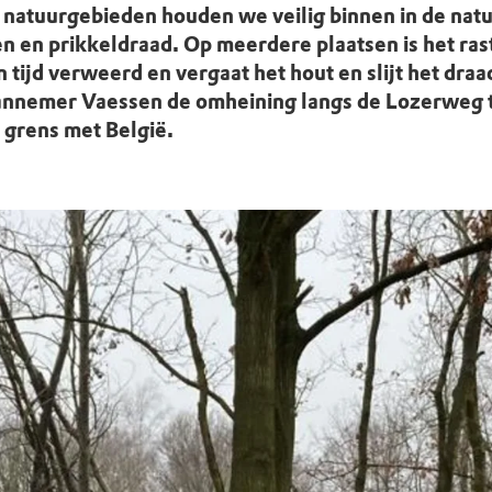
uur
r OERRR
e natuurgebieden houden we veilig binnen in de na
en en prikkeldraad. Op meerdere plaatsen is het ra
rt
n tijd verweerd en vergaat het hout en slijt het dr
annemer Vaessen de omheining langs de Lozerweg 
ek
 grens met België.