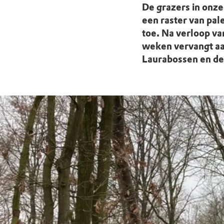
Doen voor de nat
Monumenten
Meld je aan voo
Neem contact op
Onze resultaten
De grazers in onz
een raster van pal
Zoeken op de kaa
Wat is OERRR?
Projecten
toe. Na verloop va
weken vervangt a
Toegang en bezo
Jaarverslag
Laurabossen en de