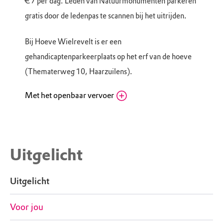
€ 7 per dag. Leden van Natuurmonumenten parkeren
gratis door de ledenpas te scannen bij het uitrijden.
Bij Hoeve Wielrevelt is er een
gehandicaptenparkeerplaats op het erf van de hoeve
(Thematerweg 10, Haarzuilens).
Met het openbaar vervoer
NS station Vleuten, OV-fietsverhuur
Vleuten
John F. Kennedylaan 53, 3451 ZE Vleuten (UT)
Routebeschrijving
Uitgelicht
Haarzuilens, Hoeve Wielrevelt: Vanaf NS-
station Vleuten is het ongeveer 30 min. lopen
Uitgelicht
naar Hoeve Wielrevelt aan de Thematerweg in
Haarzuilens. Vanaf NS-station Utrecht Centraal
bus 127. Uitstappen bij bushalte Joostenlaan,
Voor jou
Haarzuilens.