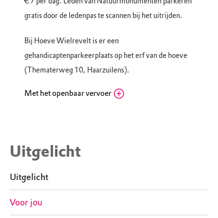
€ 7 per dag. Leden van Natuurmonumenten parkeren
gratis door de ledenpas te scannen bij het uitrijden.
Bij Hoeve Wielrevelt is er een
gehandicaptenparkeerplaats op het erf van de hoeve
(Thematerweg 10, Haarzuilens).
Met het openbaar vervoer
NS station Vleuten, OV-fietsverhuur
Vleuten
John F. Kennedylaan 53, 3451 ZE Vleuten (UT)
Routebeschrijving
Uitgelicht
Haarzuilens, Hoeve Wielrevelt: Vanaf NS-
station Vleuten is het ongeveer 30 min. lopen
Uitgelicht
naar Hoeve Wielrevelt aan de Thematerweg in
Haarzuilens. Vanaf NS-station Utrecht Centraal
bus 127. Uitstappen bij bushalte Joostenlaan,
Voor jou
Haarzuilens.