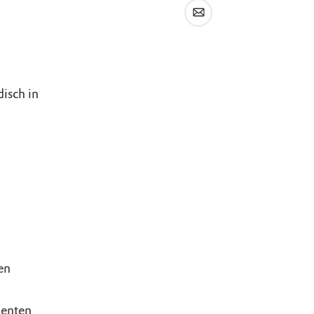
isch in
en
menten