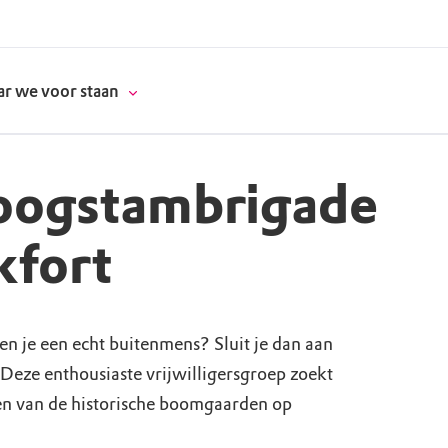
r we voor staan
Hoogstambrigade
donatie
kfort
erschap
n je een echt buitenmens? Sluit je dan aan
es
natuur
Deze enthousiaste vrijwilligersgroep zoekt
supporters
n van de historische boomgaarden op