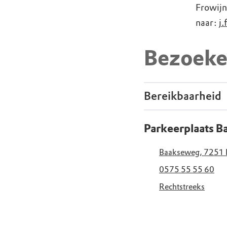
Frowijn
naar:
j
Bezoeke
Bereikbaarheid
Parkeerplaats B
Baakseweg, 7251 
0575 55 55 60
Rechtstreeks