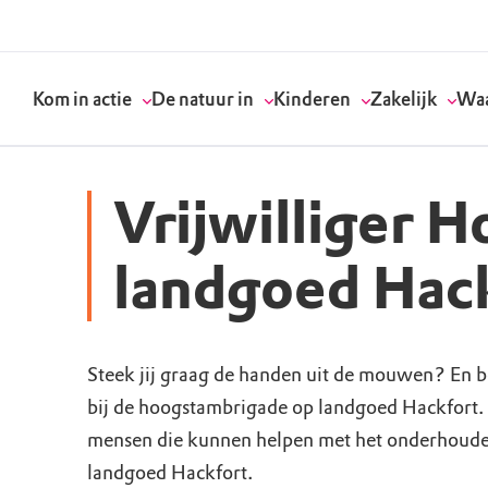
Kom in actie
De natuur in
Kinderen
Zakelijk
Waa
Vrijwilliger 
Doneer
Routes
Kinderactiviteiten
Geef een bedrijfs
Onze visie
landgoed Hac
Word lid
Agenda
Speelnatuur
Strategisch partn
Standpunten
Steek jij graag de handen uit de mouwen? En be
Word vrijwilliger
Natuurgebieden
Verjaardagsfeestj
Vergaderen in de 
Actuele thema's
bij de hoogstambrigade op landgoed Hackfort. 
Werken bij
Bezoekerscentra
Speeltips
Onze partners & 
Wat wij doen
mensen die kunnen helpen met het onderhoude
landgoed Hackfort.