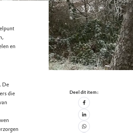
delpunt
n,
elen en
. De
Deel dit item:
ers die
van
uwen
erzorgen