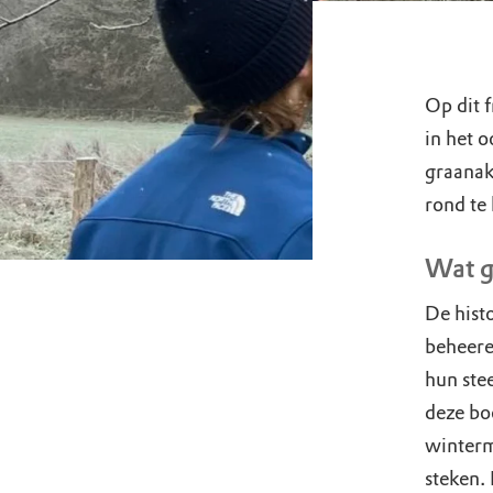
Op dit f
in het 
graanak
rond te 
Wat g
De hist
beheere
hun ste
deze bo
winterm
steken.