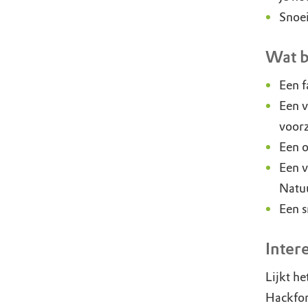
Snoei
Wat b
Een f
Een v
voor
Een o
Een v
Natu
Een s
Inter
Lijkt he
Hackfor