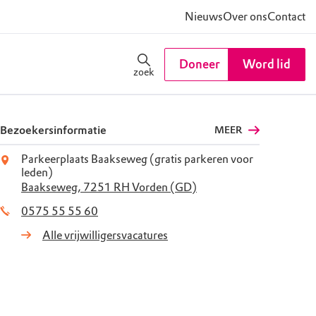
Nieuws
Over ons
Contact
Doneer
Word lid
zoek
Bezoekersinformatie
MEER
Parkeerplaats Baakseweg (gratis parkeren voor
leden)
Baakseweg, 7251 RH Vorden (GD)
0575 55 55 60
Alle vrijwilligersvacatures