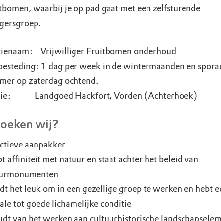
itbomen, waarbij je op pad gaat met een zelfsturende
igersgroep.
tienaam: Vrijwilliger Fruitbomen onderhoud
besteding: 1 dag per week in de wintermaanden en sporad
mer op zaterdag ochtend.
tie: Landgoed Hackfort, Vorden (Achterhoek)
oeken wij?
ctieve aanpakker
bt affiniteit met natuur en staat achter het beleid van
urmonumenten
ndt het leuk om in een gezellige groep te werken en hebt e
le tot goede lichamelijke conditie
udt van het werken aan cultuurhistorische landschapsele