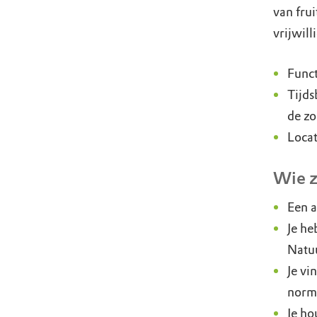
van fru
vrijwill
Func
Tijds
de zo
Loca
Wie z
Een a
Je he
Natu
Je vi
norma
Je ho