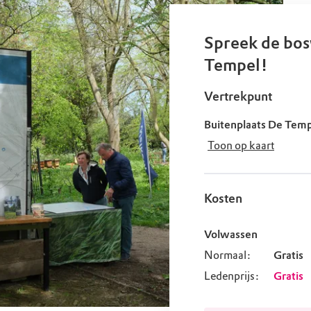
uur
r OERRR
rt
Spreek de bos
Tempel!
ek
Vertrekpunt
Buitenplaats De Temp
Toon op kaart
Kosten
Volwassen
Normaal:
Gratis
Ledenprijs:
Gratis