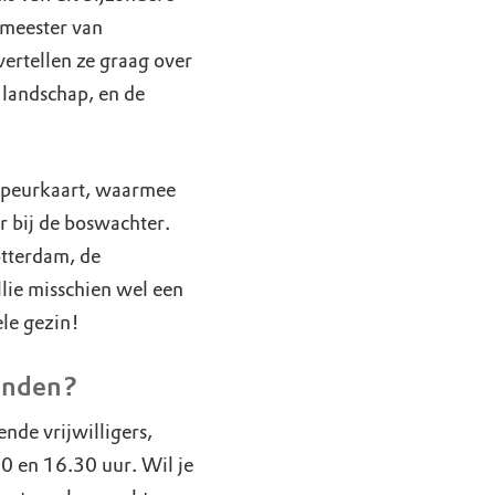
emeester van
rtellen ze graag over
 landschap, en de
 speurkaart, waarmee
r bij de boswachter.
otterdam, de
llie misschien wel een
ele gezin!
vinden?
nde vrijwilligers,
0 en 16.30 uur. Wil je