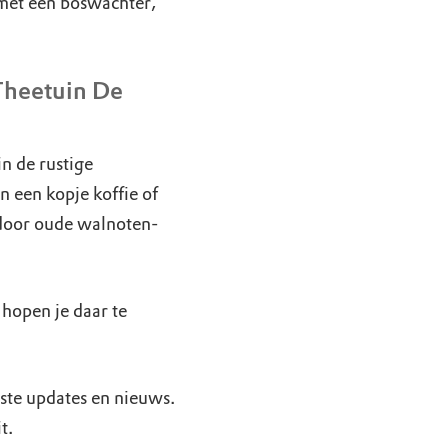
met een boswachter,
Theetuin De
in de rustige
 een kopje koffie of
 door oude walnoten-
hopen je daar te
ste updates en nieuws.
it.