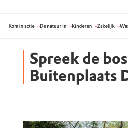
Kom in actie
De natuur in
Kinderen
Zakelijk
Waa
Spreek de bo
Doneer
Routes
Kinderactiviteiten
Geef een bedrijfs
Onze visie
Buitenplaats 
Word lid
Agenda
Speelnatuur
Strategisch partn
Standpunten
Word vrijwilliger
Natuurgebieden
Verjaardagsfeestj
Vergaderen in de 
Actuele thema's
Werken bij
Bezoekerscentra
Speeltips
Onze partners & 
Wat wij doen