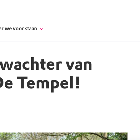
r we voor staan
swachter van
donatie
De Tempel!
erschap
es
natuur
supporters