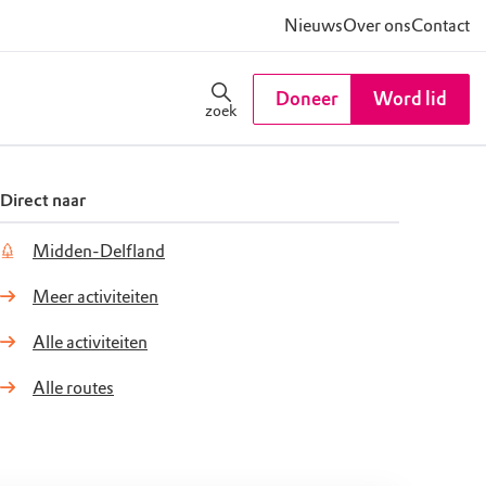
Nieuws
Over ons
Contact
Doneer
Word lid
zoek
Direct naar
Midden-Delfland
Meer activiteiten
Alle activiteiten
Alle routes