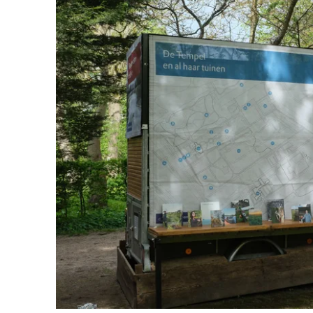
Doen voor de nat
Monumenten
Meld je aan voo
Neem contact op
Onze resultaten
Zoeken op de kaa
Wat is OERRR?
Projecten
Toegang en bezo
Jaarverslag