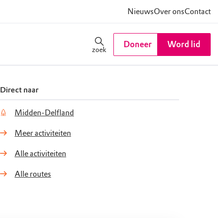
Nieuws
Over ons
Contact
Doneer
Word lid
zoek
Direct naar
Midden-Delfland
Meer activiteiten
Alle activiteiten
Alle routes