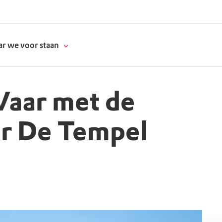
r we voor staan
 Vaar met de
donatie
ar De Tempel
erschap
es
natuur
supporters