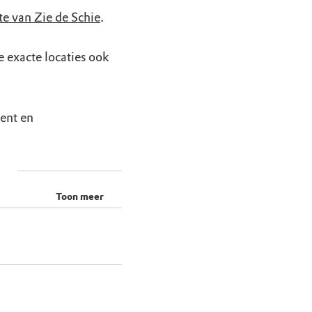
e van Zie de Schie
.
de exacte locaties ook
ment en
Toon meer