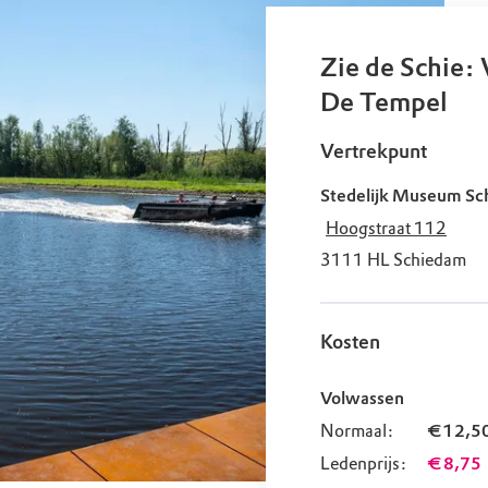
uur
r OERRR
rt
Zie de Schie: 
De Tempel
ek
Vertrekpunt
Stedelijk Museum S
Hoogstraat 112
3111 HL
Schiedam
Kosten
Volwassen
Normaal:
€ 12,5
Ledenprijs:
€ 8,75